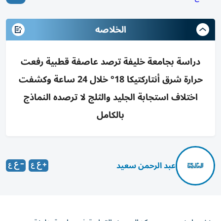
الخلاصه
دراسة بجامعة خليفة ترصد عاصفة قطبية رفعت
حرارة شرق أنتاركتيكا 18° خلال 24 ساعة وكشفت
اختلاف استجابة الجليد والثلج لا ترصده النماذج
بالكامل
عبد الرحمن سعيد
نشر باحثون من «مركز البحوث القطبية في جامعة خليفة»،