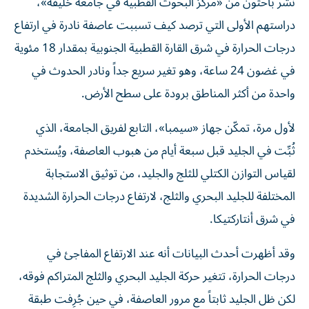
دراستهم الأولى التي ترصد كيف تسببت عاصفة نادرة في ارتفاع
درجات الحرارة في شرق القارة القطبية الجنوبية بمقدار 18 مئوية
في غضون 24 ساعة، وهو تغير سريع جداً ونادر الحدوث في
واحدة من أكثر المناطق برودة على سطح الأرض.
لأول مرة، تمكّن جهاز «سيمبا»، التابع لفريق الجامعة، الذي
ثُبِّت في الجليد قبل سبعة أيام من هبوب العاصفة، ويُستخدم
لقياس التوازن الكتلي للثلج والجليد، من توثيق الاستجابة
المختلفة للجليد البحري والثلج، لارتفاع درجات الحرارة الشديدة
في شرق أنتاركتيكا.
وقد أظهرت أحدث البيانات أنه عند الارتفاع المفاجئ في
درجات الحرارة، تتغير حركة الجليد البحري والثلج المتراكم فوقه،
لكن ظل الجليد ثابتاً مع مرور العاصفة، في حين جُرِفت طبقة
الثلج فوقه وأُعيد تشكيلها في غضون ساعات. وهذا التباين في