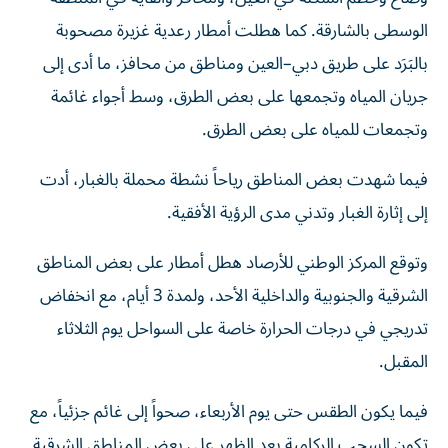
الوسطى بالشارقة. كما هطلت أمطار رعدية غزيرة مصحوبة
بالبَرَد على طريق دبي–العين ومناطق من محافز، ما أدى إلى
جريان المياه وتجمعها على بعض الطرق، وسط أجواء غائمة
وتجمعات للمياه على بعض الطرق.
فيما شهدت بعض المناطق رياحاً نشطة محملة بالغبار، أدت
إلى إثارة الغبار وتدني مدى الرؤية الأفقية.
وتوقع المركز الوطني للأرصاد هطل أمطار على بعض المناطق
الشرقية والجنوبية والداخلية الأحد، ولمدة 3 أيام، مع انخفاض
تدريجي في درجات الحرارة خاصة على السواحل يوم الثلاثاء
المقبل.
فيما يكون الطقس حتى يوم الأربعاء، صحواً إلى غائم جزئياً، مع
تكون السحب الركامية بعد الظهر على بعض المناطق الشرقية