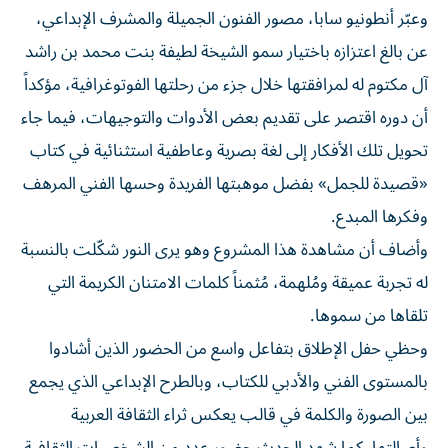
وعبّر أنطونيو سابا، مصور الفنون الجميلة والمشرف الإبداعي،
عن بالغ اعتزازه باختيار سمو الشيخة لطيفة بنت محمد بن راشد
آل مكتوم له لمرافقتها خلال جزء من رحلتها الفوتوغرافية، مؤكداً
أن دوره اقتصر على تقديم بعض الأدوات والتوجيهات، فيما جاء
تحويل تلك الأفكار إلى لغة بصرية وعاطفية استثنائية في كتاب
«قصيدة للجمل» بفضل موهبتها الفريدة وحسها الفني المرهف
وفكرها المبدع.
وأضاف أن مشاهدة هذا المشروع وهو يرى النور شكّلت بالنسبة
له تجربة عميقة ومُلهمة، مُثمناً كلمات الامتنان الكريمة التي
تلقاها من سموها.
وحظي حفل الإطلاق بتفاعل واسع من الحضور الذين أشادوا
بالمستوى الفني والأدبي للكتاب، وبالطرح الإبداعي الذي يجمع
بين الصورة والكلمة في قالب يعكس ثراء الثقافة العربية
وأصالتها. كما شهد الحدث حضور عدد من الشخصيات الثقافية