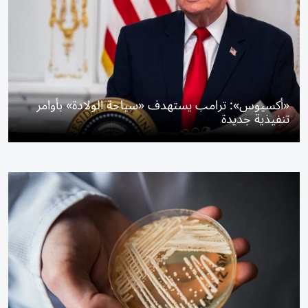
«أكسيوس»: ترامب يستهدف «سياحة الولادة» بأوامر
تنفيذية جديدة