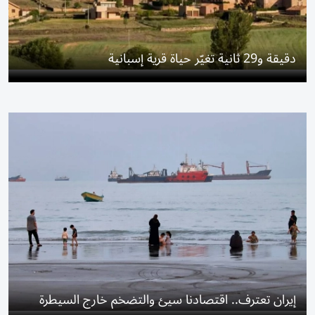
دقيقة و29 ثانية تغيّر حياة قرية إسبانية
إيران تعترف.. اقتصادنا سيئ والتضخم خارج السيطرة