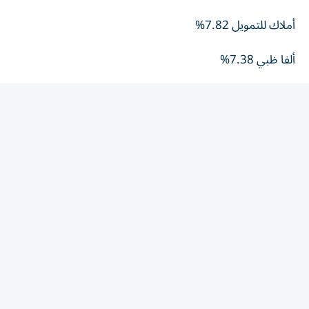
أملاك للتمويل 7.82%
ألفا ظبي 7.38%
العربية للطيران 6.93%
الأكثر تراجعاً
الخليج الاستثمارية 8.54%
ريسبونس بلس 7.11%
دار التأمين 6.80%
إمباور 5.06%
بنك الإمارات للاستثمار 4.92%