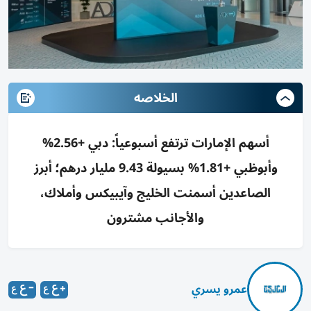
الخلاصه
أسهم الإمارات ترتفع أسبوعياً: دبي +2.56%
وأبوظبي +1.81% بسيولة 9.43 مليار درهم؛ أبرز
الصاعدين أسمنت الخليج وآيبيكس وأملاك،
والأجانب مشترون
عمرو يسري