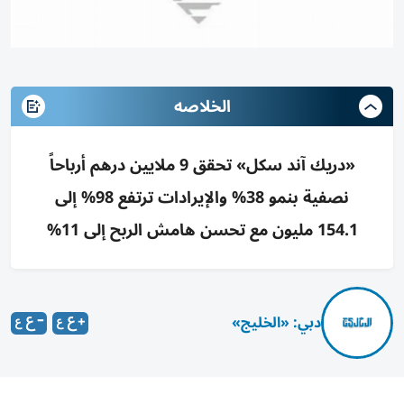
الخلاصه
«دريك آند سكل» تحقق 9 ملايين درهم أرباحاً
نصفية بنمو 38% والإيرادات ترتفع 98% إلى
154.1 مليون مع تحسن هامش الربح إلى 11%
دبي: «الخليج»