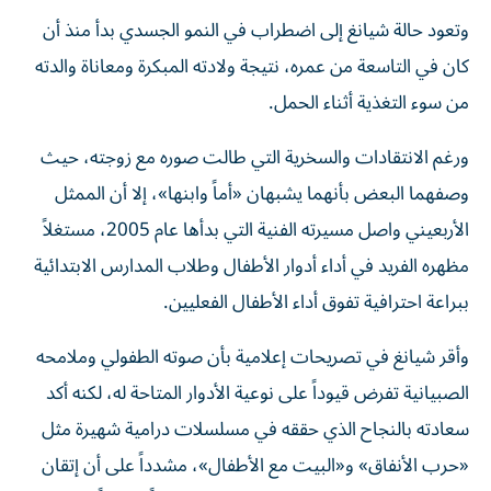
وتعود حالة شيانغ إلى اضطراب في النمو الجسدي بدأ منذ أن
كان في التاسعة من عمره، نتيجة ولادته المبكرة ومعاناة والدته
من سوء التغذية أثناء الحمل.
ورغم الانتقادات والسخرية التي طالت صوره مع زوجته، حيث
وصفهما البعض بأنهما يشبهان «أماً وابنها»، إلا أن الممثل
الأربعيني واصل مسيرته الفنية التي بدأها عام 2005، مستغلاً
مظهره الفريد في أداء أدوار الأطفال وطلاب المدارس الابتدائية
ببراعة احترافية تفوق أداء الأطفال الفعليين.
وأقر شيانغ في تصريحات إعلامية بأن صوته الطفولي وملامحه
الصبيانية تفرض قيوداً على نوعية الأدوار المتاحة له، لكنه أكد
سعادته بالنجاح الذي حققه في مسلسلات درامية شهيرة مثل
«حرب الأنفاق» و«البيت مع الأطفال»، مشدداً على أن إتقان