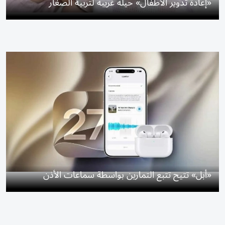
«إعادة تدوير الأطفال» حيلة غريبة لتربية الصغار
«أبل» تتيح تتبع التمارين بواسطة سماعات الأذن