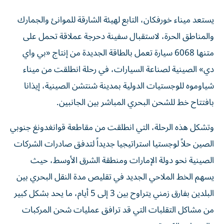
يستعد ميناء خورفكان، التابع لهيئة الشارقة للموانئ والجمارك
والمناطق الحرة، لاستقبال سفينة دحرجة عملاقة تحمل على
متنها 6068 سيارة تعمل بالطاقة الجديدة من إنتاج «بي واي
دي» الصينية لصناعة السيارات، في رحلة انطلقت من ميناء
شياوموه للوجستيات الدولية بمدينة شنتشن الصينية، إيذانا
بافتتاح خط للشحن البحري المباشر بين الجانبين.
وتشكل هذه الرحلة، التي انطلقت من مقاطعة قوانغدونغ جنوبي
الصين حلاً لوجستيا استراتيجيا جديداً لتدفق صادرات الشركات
الصينية نحو دولة الإمارات ومنطقة الشرق الأوسط، حيث
يسهم الخط الملاحي الجديد في تقليص مدة النقل البحري بين
البلدين بفارق زمني يتراوح بين 3 إلى 5 أيام، ما يحد بشكل كبير
من مشاكل التقلبات التي قد ترافق عمليات شحن المركبات