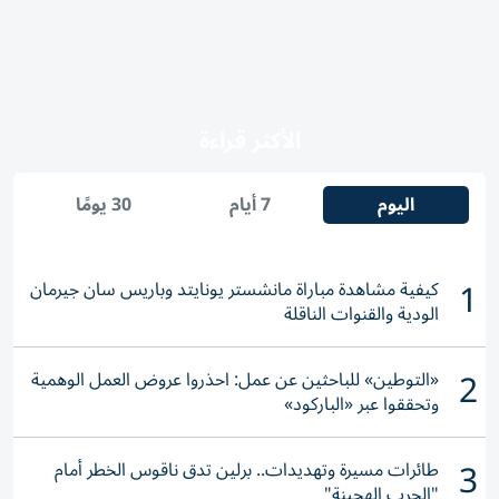
الأكثر قراءة
اليوم
7 أيام
30 يومًا
1
كيفية مشاهدة مباراة مانشستر يونايتد وباريس سان جيرمان
الودية والقنوات الناقلة
2
«التوطين» للباحثين عن عمل: احذروا عروض العمل الوهمية
وتحققوا عبر «الباركود»
3
طائرات مسيرة وتهديدات.. برلين تدق ناقوس الخطر أمام
"الحرب الهجينة"