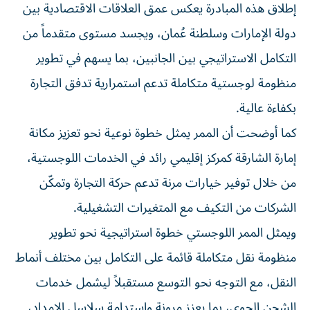
التوجه نحو التوسع مستقبلاً ليشمل خدمات الشحن الجوي، بما
يعزز مرونة واستدامة سلاسل الإمداد، ويدعم النمو الاقتصادي
الإقليمي، ويرسخ مكانة إمارة الشارقة مركزاً لوجستياً رائداً في
المنطقة.