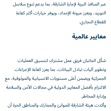
ويضمن أعلى مستويات الانسيابية والموثوقية، مع الالتزام
بأفضل المعايير الدولية في مجالات الأمن والسلامة وإدارة
المخاطر.
وأكدت هيئة الشارقة للموانئ والجمارك والمناطق الحرة أن
إطلاق هذه المبادرة يعكس عمق العلاقات الاقتصادية بين دولة
الإمارات وسلطنة عُمان، ويجسد مستوى متقدماً من التكامل
الاستراتيجي بين الجانبين، بما يسهم في تطوير منظومة
لوجستية متكاملة تدعم استمرارية تدفق التجارة بكفاءة عالية.
كما أوضحت أن الممر يمثل خطوة نوعية نحو تعزيز مكانة إمارة
الشارقة كمركز إقليمي رائد في الخدمات اللوجستية، من خلال
توفير خيارات مرنة تدعم حركة التجارة وتمكّن الشركات من
التكيف مع المتغيرات التشغيلية.
ويمثل الممر اللوجستي خطوة استراتيجية نحو تطوير منظومة
نقل متكاملة قائمة على التكامل بين مختلف أنماط النقل، مع