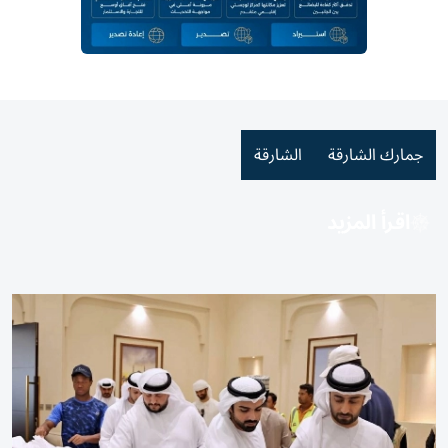
«أشغال الشارقة» تشارك في فعالية حملة «برداً وسلاماً»