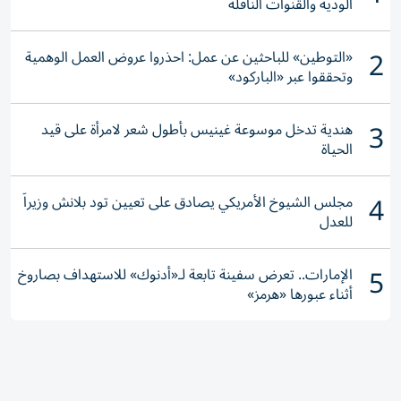
علاء الدين محمود
لطالما كانت البيئة الإماراتية ملهمة للفنانين، وذلك لتميزها
بالتنوع على مستوى المفردات، والتفاصيل، والألوان، ما بين
زرقة البحر وغموضه، والصحراء برمالها الذهبية، وجبالها التي
تقف شامخة، ووديانها المخضرة، كل ذلك التعدد دفع
بالمبدعين إلى إنجاز أعمال تعبر عن تلك الجماليات بتأويل مبدع
ومبتكر.
الفنانة شما علي السميحي من المبدعات الشابات اللواتي
صعدن بقوة في مشهد الحراك التشكيلي والفني في الإمارات.