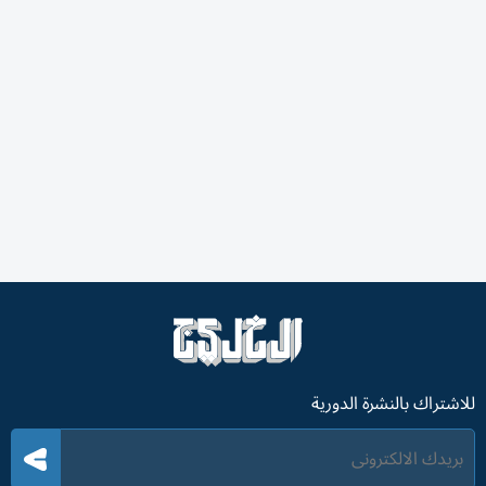
توجهت بقوة نحو التراث والبيئة المحلية، تستنطق الأمكنة
وتحاور المعالم، وفيما يتعلق بقضايا المرأة فهي تحول رؤيتها
إلى لوحات وتكوينات يسكنها الألق الفني، فجمعت بين الفن
التقليدي في الرسم والتقنيات الرقمية المعاصرة على توثيق
الهوية والبيئة الإماراتية. تخصصت شما السميحي في رسم
الوجوه بكل تفاصيلها، وهي تدمج بين أسلوب «البوب آرت»
والرسم التخطيطي بقلم الرصاص والحبر الأسود، مع إدخال
عناصر غرافيكية وألوان بطريقة دقيقة ومدروسة.
ومن أبرز لوحات شما التي عُرِفت بها، بورتريه لامرأة بملامح
هادئة، ترتدي واحداً من الأزياء التقليدية التراثية الإماراتية المزينة
بنقوش هندسية مستوحاة من التطريز القديم، وتظهر في خلفية
اللوحة مجموعة من الرموز البسيطة، كالأسماك الصغيرة المعلقة
التي تتدلى في الخلفية كعنصر تجريدي أيقوني لافت. وهو
اشتغال فني يشير إلى البيئة التراثية ودورها في الهوية