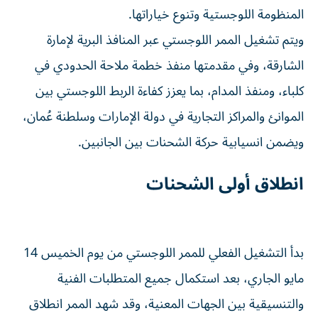
وفي مقدمتها منفذ خطمة ملاحة الحدودي في كلباء، ومنفذ
المدام، بما يعزز كفاءة الربط اللوجستي بين الموانئ والمراكز
التجارية في دولة الإمارات وسلطنة عُمان، ويضمن انسيابية
حركة الشحنات بين الجانبين.
انطلاق أولى الشحنات
بدأ التشغيل الفعلي للممر اللوجستي من يوم الخميس 14 مايو
الجاري، بعد استكمال جميع المتطلبات الفنية والتنسيقية بين
الجهات المعنية، وقد شهد الممر انطلاق أولى الشحنات من
ميناء خالد في الشارقة إلى ميناء صحار، مروراً بمنفذ خطمة
ملاحة الحدودي، في خطوة نوعية تؤكد جاهزية المنظومة
التشغيلية، وتعكس كفاءة التكامل بين المسارات البحرية
والبرية، وتفتح آفاقاً أوسع لانسيابية حركة التجارة بين الجانبين،