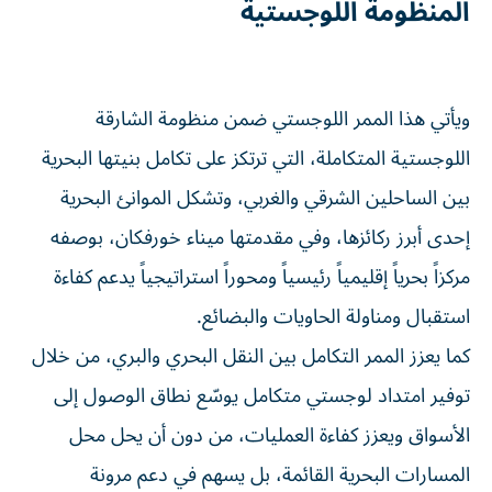
ويأتي هذا الممر اللوجستي ضمن منظومة الشارقة اللوجستية
المتكاملة، التي ترتكز على تكامل بنيتها البحرية بين الساحلين
الشرقي والغربي، وتشكل الموانئ البحرية إحدى أبرز ركائزها،
وفي مقدمتها ميناء خورفكان، بوصفه مركزاً بحرياً إقليمياً رئيسياً
ومحوراً استراتيجياً يدعم كفاءة استقبال ومناولة الحاويات
والبضائع.
كما يعزز الممر التكامل بين النقل البحري والبري، من خلال
توفير امتداد لوجستي متكامل يوسّع نطاق الوصول إلى الأسواق
ويعزز كفاءة العمليات، من دون أن يحل محل المسارات البحرية
القائمة، بل يسهم في دعم مرونة المنظومة اللوجستية وتنوع
خياراتها.
ويتم تشغيل الممر اللوجستي عبر المنافذ البرية لإمارة الشارقة،