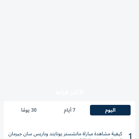
الخلاصه
شما السميحي توظف البوب آرت والتقنيات
الرقمية لتأويل التراث والبيئة البحرية، مع إبراز
هوية المرأة الإماراتية عبر تباين لوني ورموز تراثية