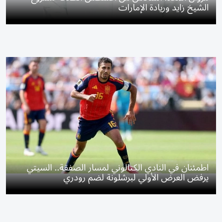
الشيخ زايد وريادة الإمارات
اطمئنان في النادي الكتالوني لمسار الصفقة.. السيتي
يرفض العرض الأولي لبرشلونة لضم رودري