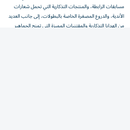
مسابقات الرابطة، والمنتجات التذكارية التي تحمل شعارات
الأندية، والدروع المصغرة الخاصة بالبطولات، إلى جانب العديد
من الهدايا التذكارية والمقتنيات المميزة التي تمنح الجماهير
فرصة الاحتفاظ بذكريات استثنائية لناديهم المفضل، واقتناء
منتجات تعكس شغفهم بكرة القدم الإماراتية.
تأتي هذه المبادرة ضمن الفعاليات المصاحبة لحفل جوائز رابطة
المحترفين الإماراتية، الذي يعد الحدث الأبرز في ختام الموسم
الرياضي، ويحتفي بأصحاب الإنجازات الاستثنائية، في أمسية
سنوية تعكس المكانة المتنامية لكرة القدم الإماراتية، وتؤكد
حرص الرابطة على تقديم تجربة متكاملة للجماهير، تجمع بين
الاحتفاء بالنجوم وإتاحة أنشطة تفاعلية وترفيهية تثري أجواء
الحدث.
ودعت رابطة المحترفين الإماراتية الجماهير وزوار فندق قصر
الإمارات ماندارين أورينتال إلى زيارة منطقة المشجعين ومتجر