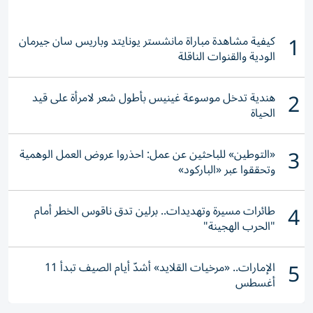
1
كيفية مشاهدة مباراة مانشستر يونايتد وباريس سان جيرمان
الودية والقنوات الناقلة
2
هندية تدخل موسوعة غينيس بأطول شعر لامرأة على قيد
الحياة
3
«التوطين» للباحثين عن عمل: احذروا عروض العمل الوهمية
وتحققوا عبر «الباركود»
4
طائرات مسيرة وتهديدات.. برلين تدق ناقوس الخطر أمام
"الحرب الهجينة"
5
الإمارات.. «مرخيات القلايد» أشدّ أيام الصيف تبدأ 11
أغسطس