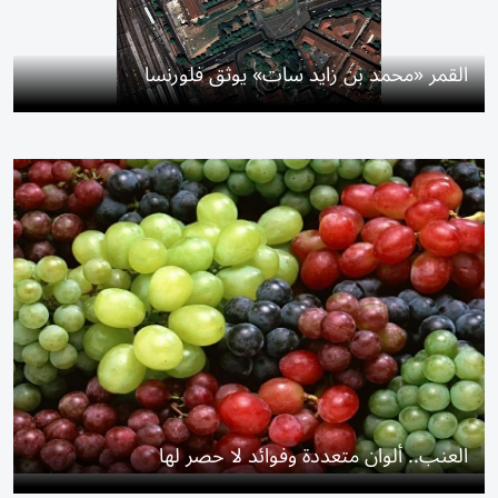
القمر «محمد بن زايد سات» يوثق فلورنسا
العنب.. ألوان متعددة وفوائد لا حصر لها