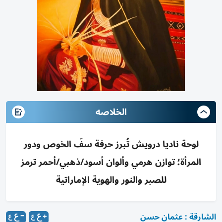
الخلاصه
لوحة ناديا درويش تُبرز حرفة سفّ الخوص ودور
المرأة؛ توازن هرمي وألوان أسود/ذهبي/أحمر ترمز
للصبر والنور والهوية الإماراتية
الشارقة : عثمان حسن