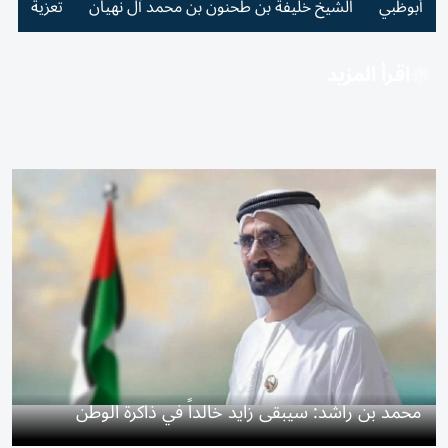
أبوظبي
الشيخ خليفة بن طحنون بن محمد آل نهيان
تعزية
اقرأ المزيد
محمد بن راشد: سيبقى زايد خالداً في ذاكرة الوطن