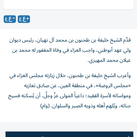
قدَّم الشيخ خليفة بن طحنون بن محمد آل نهيان، رئيس ديوان
ولي عهد أبوظبي، واجب العزاء في وفاة المغفور له محمد بن
عيلان محمد المهيري.
وأعرب الشيخ خليفة بن طحنون، خلال زيارته مجلس العزاء في
«مجلس الروضة»، في منطقة العين، عن صادق تعازيه
ومواساته لأسرة الفقيد؛ داعياً المولى عزَّ وجلَّ، أن يُسكنه فسيح
جناته، ويُلهم أهله وذويه الصبر والسلوان. (وام)