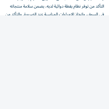
التأكد من توفر نظام يقظة دوائية لديه، يضمن سلامة منتجاته
في السوق، واتخاذ الإجراءات المناسبة عند الضرورة. والتأكد من
أن جميع المعلومات المرتبطة بتوازن المنافع والمخاطر للمنتج
الطبي، تُبلّغ إلى الوحدة التنظيمية، وفق الضوابط والشروط
الواردة في الدليل. وإنشاء نظام لجمع التقارير المتعلقة بالآثار
المعاكسة المشتبه فيها الخاصة بمنتجاته المتداولة، وتسجيلها
والإبلاغ عنها مع الالتزام بتشريعات حماية البيانات. ووضع
أنظمة لتتبع تقارير الآثار المعاكسة ومتابعتها مع الالتزام
بالتشريعات المعمول بها والمتعلقة بحماية البيانات، الاحتفاظ
ببيانات اليقظة الدوائية وتقارير السلامة المتعلقة بكل منتج
طبي، بحسب التشريعات المعمول بها. وتوفير شخص مؤهل
ونائب له شريطة أن يمتلكا معرفة نظرية وعملية كافية لأداء
مهام اليقظة الدوائية، أن يكونا حاصلين على بكالوريوس في