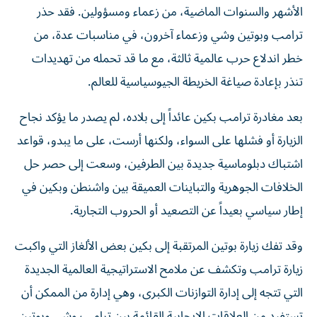
الأشهر والسنوات الماضية، من زعماء ومسؤولين. فقد حذر
ترامب وبوتين وشي وزعماء آخرون، في مناسبات عدة، من
خطر اندلاع حرب عالمية ثالثة، مع ما قد تحمله من تهديدات
تنذر بإعادة صياغة الخريطة الجيوسياسية للعالم.
بعد مغادرة ترامب بكين عائداً إلى بلاده، لم يصدر ما يؤكد نجاح
الزيارة أو فشلها على السواء، ولكنها أرست، على ما يبدو، قواعد
اشتباك دبلوماسية جديدة بين الطرفين، وسعت إلى حصر حل
الخلافات الجوهرية والتباينات العميقة بين واشنطن وبكين في
إطار سياسي بعيداً عن التصعيد أو الحروب التجارية.
وقد تفك زيارة بوتين المرتقبة إلى بكين بعض الألغاز التي واكبت
زيارة ترامب وتكشف عن ملامح الاستراتيجية العالمية الجديدة
التي تتجه إلى إدارة التوازنات الكبرى، وهي إدارة من الممكن أن
تستفيد من العلاقات الإيجابية القائمة بين ترامب وشي وبوتين،