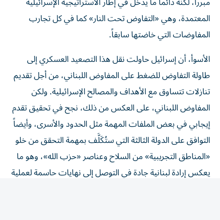
المعتمدة، وهي «التفاوض تحت النار» كما في كل تجارب
المفاوضات التي خاضتها سابقاً.
الأسوأ، أن إسرائيل حاولت نقل هذا التصعيد العسكري إلى
طاولة التفاوض للضغط على المفاوض اللبناني، من أجل تقديم
تنازلات تتساوق مع الأهداف والمصالح الإسرائيلية. ولكن
المفاوض اللبناني، على العكس من ذلك، نجح في تحقيق تقدم
إيجابي في بعض الملفات المهمة مثل الحدود والأسرى، وأيضاً
التوافق على الدولة الثالثة التي ستُكَلَّف بمهمة التحقق من خلو
«المناطق التجريبية» من السلاح وعناصر «حزب الله»، وهو ما
يعكس إرادة لبنانية جادة في التوصل إلى نهايات حاسمة لعملية
التفاوض، لا يبدو أنها متوفرة لدى الجانب الإسرائيلي؛ إذ يدرك
الجميع استحالة تقديمه أي نوع من التنازلات المهمة، خصوصاً
في مجال الانسحابات و«المناطق التجريبية» قبل نحو شهرين