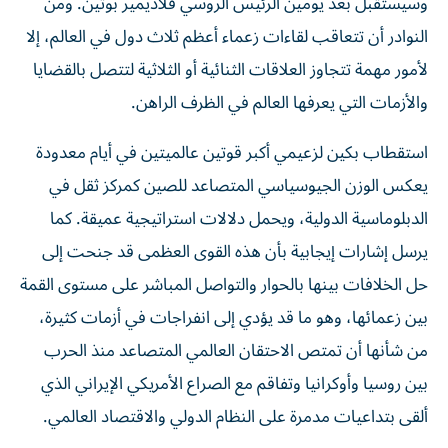
وسيستقبل بعد يومين الرئيس الروسي فلاديمير بوتين. ومن
النوادر أن تتعاقب لقاءات زعماء أعظم ثلاث دول في العالم، إلا
لأمور مهمة تتجاوز العلاقات الثنائية أو الثلاثية لتتصل بالقضايا
والأزمات التي يعرفها العالم في الظرف الراهن.
استقطاب بكين لزعيمي أكبر قوتين عالميتين في أيام معدودة
يعكس الوزن الجيوسياسي المتصاعد للصين كمركز ثقل في
الدبلوماسية الدولية، ويحمل دلالات استراتيجية عميقة. كما
يرسل إشارات إيجابية بأن هذه القوى العظمى قد جنحت إلى
حل الخلافات بينها بالحوار والتواصل المباشر على مستوى القمة
بين زعمائها، وهو ما قد يؤدي إلى انفراجات في أزمات كثيرة،
من شأنها أن تمتص الاحتقان العالمي المتصاعد منذ الحرب
بين روسيا وأوكرانيا وتفاقم مع الصراع الأمريكي الإيراني الذي
ألقى بتداعيات مدمرة على النظام الدولي والاقتصاد العالمي.