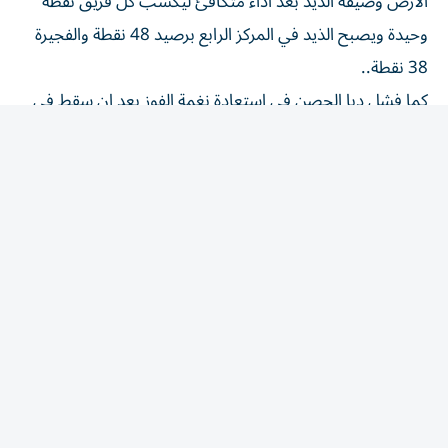
وحيدة ويصبح الذيد في المركز الرابع برصيد 48 نقطة والفجيرة
38 نقطة..
كما فشل دبا الحصن في استعادة نغمة الفوز بعد ان سقط في
فخ التعادل 2-2 أمام الاتفاق، بكر الأخير بالتسجيل عن طريق
اللاعب علاء مزهر وحافان أندرسون، فيما احرز لوكاس روشا
هدفي الحصن الذي وصل للنقطة 47 في المركز الخامس.
وتغلب جلف يونايتد على مصفوت 4-2 سجل للفائز وييرتي
كريستانو هدفين وهدف لكل من إيمانويل موتالي وسامويل
الخوري، فيما احرز فهد حديد ومالانج فايي هدفي مصفوت.
وفاز الجزيرة الحمراء على سيتي 4-3 سجل للحمراء رضا حنيوي
ثلاثة أهداف «هاتريك» وجمال معروف هدف، فيما احرز لسيتي
خليفة ابابكر وميجنون كوتو وديبا.