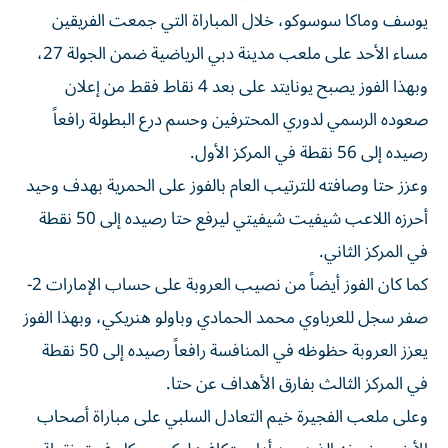
يوسف وماكا سوسوكو، خلال المباراة التي جمعت الفريقين
مساء الأحد على ملعب مدينة دبي الرياضية ضمن الجولة 27،
وبهذا الفوز يصبح يونايتد على بعد 4 نقاط فقط من إعلان
صعوده الرسمي لدوري المحترفين وحسم درع البطولة رافعاً
رصيده إلى 56 نقطة في المركز الأول.
وعزز حتا وصافته للترتيب العام بالفوز على الحمرية بهدف وحيد
أحرزه اللاعب شيفيت شيفيتي ليرفع حتا رصيده إلى 50 نقطة
في المركز الثاني.
كما كان الفوز أيضاً من نصيب العروبة على حساب الإمارات 2-
صفر سجل للعرباوي محمد الحمادي وباولو هنريكي، وبهذا الفوز
يعزز العروبة حظوظه في المنافسة رافعاً رصيده إلى 50 نقطة
في المركز الثالث بفارق الأهداف عن حتا.
وعلى ملعب الفجيرة خيم التعادل السلبي على مباراة أصحاب
الأرض وضيفه الذيد بعد أداء متكافئ ليكسب كل فريق نقطة