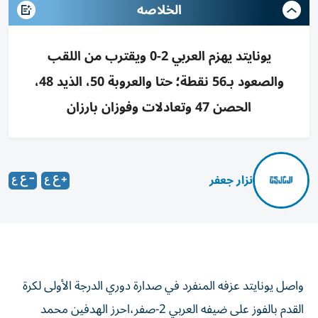
الخلاصه
يونايتد يهزم العربي 2-0 ويقترب من اللقب
والصعود بـ56 نقطة؛ حتا والعروبة 50، الذيد 48،
الحصن 47 وتعادلات وفوزان بارزان
نزار جعفر
واصل يونايتد عزفه المنفرد في صدارة دوري الدرجة الأولى لكرة
القدم بالفوز على ضيفه العربي 2-صفر،احرز الهدفين محمد