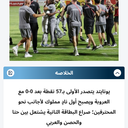
الخلاصه
يونايتد يتصدر الأولى بـ57 نقطة بعد 0-0 مع
العروبة ويصبح أول نادٍ مملوك لأجانب نحو
المحترفين؛ صراع البطاقة الثانية يشتعل بين حتا
والحصن والعربي