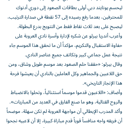
ليحسم يونايتد دبي أولى بطاقات الصعود إلى دوري أدنوك
للمحترفين، بعدما رفع رصيده إلى 57 نقطة في صدارة الترتيب،
ليصبح على بعد ثلاث نقاط فقط من التتويج بدرع البطولة.
وأعرب أندريا بيرلو عن شكره لإدارة وأسرة نادي العروبة على
حفاوة الاستقبال والتكريم، مؤكداً أن ما تحقق هذا الموسم جاء
نتيجة عمل جماعي كبير وتكاتف جميع عناصر النادي.
وقال بيرلو: «حققنا حلم الصعود بعد موسم طويل وشاق، ومن
حق اللاعبين والجماهير وكل العاملين بالنادي أن يعيشوا فرحة
هذا الإنجاز التاريخي».
وأضاف: «اللاعبون قدموا موسماً استثنائياً، وتحلوا بالانضباط
والروح القتالية، وهو ما صنع الفارق في العديد من المباريات».
وأكد المدرب الإيطالي أن مواجهة العروبة لم تكن سهلة، موضحاً
أن فريقه واجه منافساً قوياً قدم مباراة كبيرة، إلا أن لاعبيه نجحوا