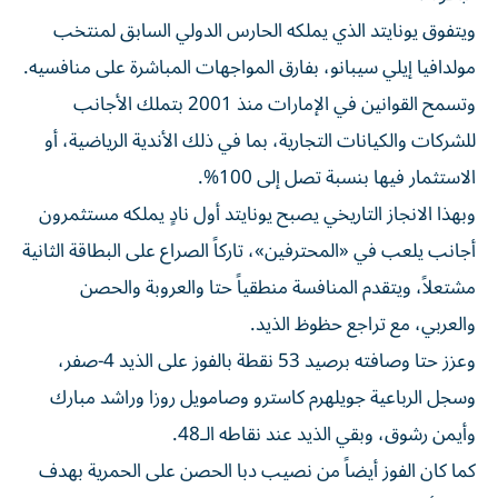
ويتفوق يونايتد الذي يملكه الحارس الدولي السابق لمنتخب
مولدافيا إيلي سيبانو، بفارق المواجهات المباشرة على منافسيه.
وتسمح القوانين في الإمارات منذ 2001 بتملك الأجانب
للشركات والكيانات التجارية، بما في ذلك الأندية الرياضية، أو
الاستثمار فيها بنسبة تصل إلى 100%.
وبهذا الانجاز التاريخي يصبح يونايتد أول نادٍ يملكه مستثمرون
أجانب يلعب في «المحترفين»، تاركاً الصراع على البطاقة الثانية
مشتعلاً، ويتقدم المنافسة منطقياً حتا والعروبة والحصن
والعربي، مع تراجع حظوظ الذيد.
وعزز حتا وصافته برصيد 53 نقطة بالفوز على الذيد 4-صفر،
وسجل الرباعية جويلهرم كاسترو وصامويل روزا وراشد مبارك
وأيمن رشوق، وبقي الذيد عند نقاطه الـ48.
كما كان الفوز أيضاً من نصيب دبا الحصن على الحمرية بهدف