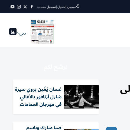
تسجيل الدخول
|
تسجيل حساب
دبي
--°
نرشح لكم
لى
غسان يَمِّين يروي سيرة
شارل أزنافور بالأغاني
في مهرجان الحمامات
صبا مبارك وباسم