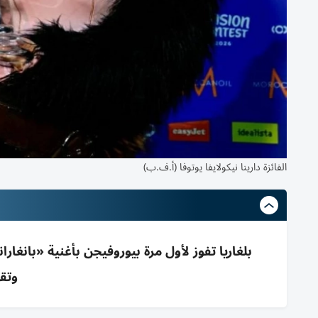
الفائزة دارينا نيكولايفا يوتوفا (أ.ف.ب)
بلغاريا تفوز لأول مرة بيوروفيجن بأغنية «بان
وتق