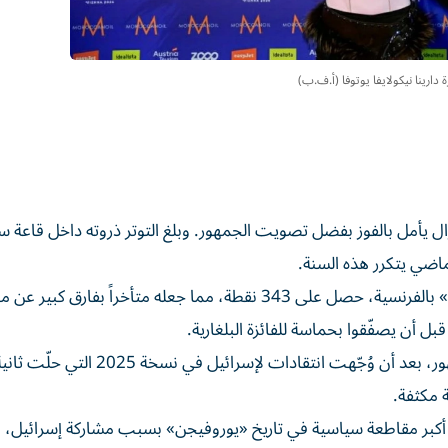
زة دارينا نيكولايفا يوتوفا (أ.ف.ب)
يزال يأمل بالفوز بفضل تصويت الجمهور. وبلغ التوتر ذروته داخل قاعة س
الماضي يتكرر هذه السنة.
لكنّ المغني الإسرائيلي الذي أدّى مقاطع من أغنيته «ميشيل» بالفرنسية، حصل على 343 نقطة، مما جعله متأخراً بف
 أن يصفّقوا بحماسة للفائزة البلغارية.
وهذا العام، قرر القائمون على المسابقة تقييد تصويت الجمهور، بعد أن وُجّهت انتقادات لإسرائي
 مكثفة.
ا أكبر مقاطعة سياسية في تاريخ «يوروفيجن» بسبب مشاركة إسرائيل، 