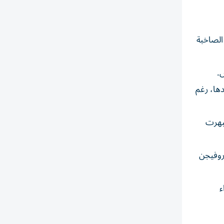
لروك الصاخبة
س.
دها، رغم
نبهرت
وروفيجن
ء