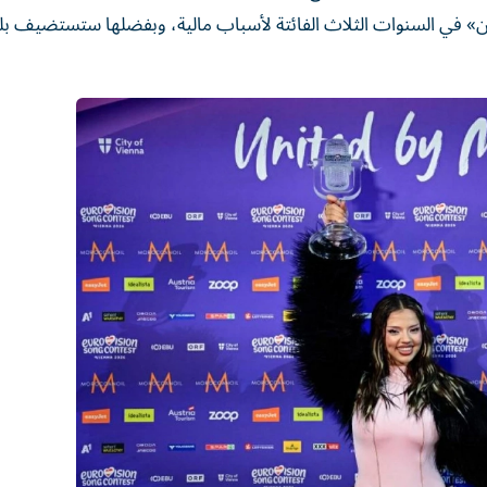
ون نسمة في «يوروفيجن» في السنوات الثلاث الفائتة لأسباب مالية، وبفضلها ستستضيف بل