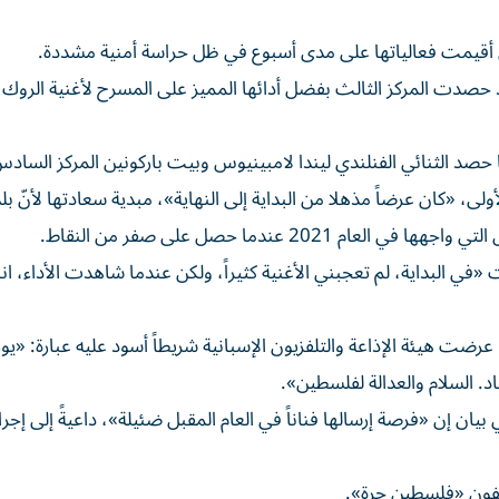
تي أقيمت فعالياتها على مدى أسبوع في ظل حراسة أمنية مشددة.
رومانية ألكسندرا كابيتانيسكو (22 عاماً)، فقد حصدت المركز الثالث بفضل أدائها المميز على المسرح لأغنية ا
ما حصد الثنائي الفنلندي ليندا لامبينيوس وبيت باركونين المركز الساد
ى، «كان عرضاً مذهلا من البداية إلى النهاية»، مبدية سعادتها لأنّ بل
20 عندما حصل على صفر من النقاط.
ت «في البداية، لم تعجبني الأغنية كثيراً، ولكن عندما شاهدت الأداء، ا
رضت هيئة الإذاعة والتلفزيون الإسبانية شريطاً أسود عليه عبارة: «ي
. السلام والعدالة لفلسطين».
بيان إن «فرصة إرسالها فناناً في العام المقبل ضئيلة»، داعيةً إلى إجرا
فون «فلسطين حرة».