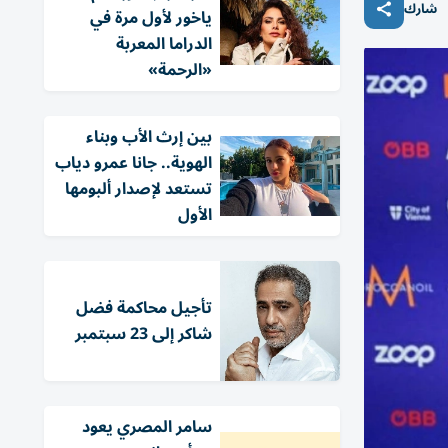
شارك
ياخور لأول مرة في
الدراما المعربة
«الرحمة»
بين إرث الأب وبناء
الهوية.. جانا عمرو دياب
تستعد لإصدار ألبومها
الأول
تأجيل محاكمة فضل
شاكر إلى 23 سبتمبر
سامر المصري يعود