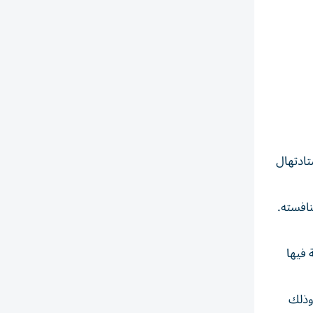
تادتهال
ارق كبير عن منافسته.
ل في نسخة 2025 التي حلّت ثانية فيها
وذلك