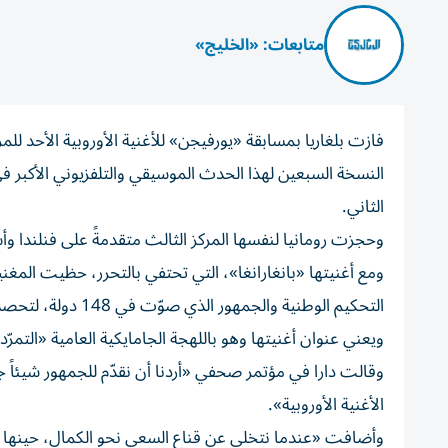
متابعات: «الخليج»
فازت بلغاريا بمسابقة «يورفيجن» للأغنية الأوروبية الأحد للمر
النسخة السبعين لهذا الحدث الموسيقي والتلفزيوني الأكبر في
الثاني.
وحجزت رومانيا لنفسها المركز الثالث متقدمةً على فنلندا وأست
التحكيم الوطنية والجمهور الذي صوّت في 148 دولة، لتحصد 516 نقطة.
ويعني عنوان أغنيتها وهو باللهجة الجامايكية العامية «التمرّد
وقالت دارا في مؤتمر صحفي «أردنا أن نقدّم للجمهور شيئاً ج
الأغنية الأوروبية».
وأضافت «عندما نتخلى عن قناع السعي نحو الكمال، حينها