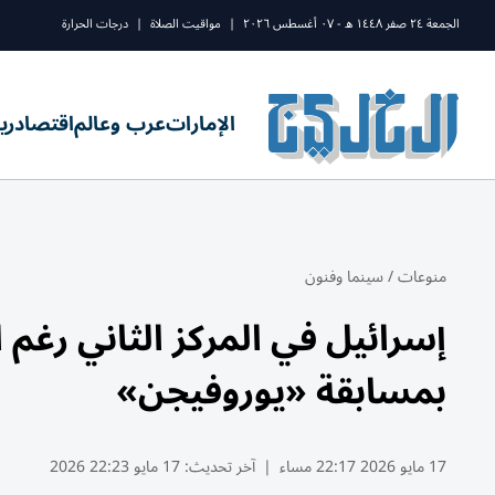
الجمعة ٢٤ صفر ١٤٤٨ ه - ٠٧ أغسطس ٢٠٢٦
|
مواقيت الصلاة
|
درجات الحرارة
الإمارات
عرب وعالم
اقتصاد
ري
منوعات
/
سينما وفنون
إسرائيل في المركز الثاني رغم ال
بمسابقة «يوروفيجن»
17 مايو 2026 22:17 مساء
|
آخر تحديث:
17 مايو 22:23 2026