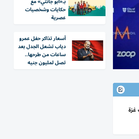
بـ«أبو جانتي» مع
حكايات وشخصيات
عصرية
أسعار تذاكر حفل عمرو
دياب تشعل الجدل بعد
ساعات من طرحها..
تصل لمليون جنيه
 غزة