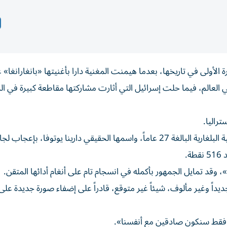
ة الأولى في تاريخها، بعدما هيمنت المغنية دارا بأغنيتها «بانغارانغا» 
 العالم، فيما حلت إسرائيل التي أثارت مشاركتها مقاطعة كبيرة في ال
راليا.
ومع أغنيتها «بانغارانغا»، التي تحتفي بالتحرر، حظيت المغنية البلغارية البالغة 27 عاماً، واسمها الحقيقي دارينا يوتوفا، بإعجاب
»، وقد تمايل الجمهور بأكمله في انسجام تام على أنغام أدائها المتقن.
ديداً وغير مألوف، شيئاً غير متوقع، قادراً على إضفاء صورة جديدة عل
 فقط سنكون صادقين مع أنفسنا».