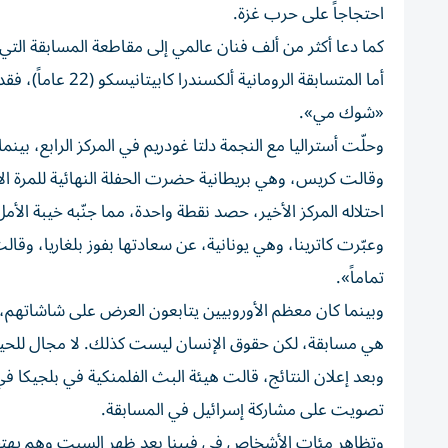
احتجاجاً على حرب غزة.
كما دعا أكثر من ألف فنان عالمي إلى مقاطعة المسابقة ال
أما المتسابقة ال
«شوك مي».
وحلّت أستراليا مع النجمة دلتا غودريم في المركز الرابع، بين
وقالت كريس، وهي بريطانية حضرت الحفلة النهائية للمرة الأول
احتلاله المركز الأخير، حصد نقطة واحدة، مما جنّبه خيبة الأمل التي واجهها في العام 21
وعبّرت كاترينا، وهي يونانية، عن سعادتها بفوز بلغاريا، وقال
تماماً».
وبينما كان معظم الأوروبيين يتابعون العرض على شاشاتهم، ع
هي مسابقة، لكن حقوق الإنسان ليست كذلك. لا مجال للحياد
وبعد إعلان النتائج، قالت هيئة البث الفلمنكية في بلجيكا في 
تصويت على مشاركة إسرائيل في المسابقة.
وتظاهر مئات الأشخاص في فيينا بعد ظهر السبت وهم يهت