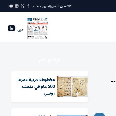
تسجيل الدخول
|
تسجيل حساب
دبي
--°
نرشح لكم
قائمة الدول التي أعلنت غرة ذي الحجة يوم الإثنين 18 مايو 2026..
مخطوطة عربية عمرها
500 عام في متحف
روسي