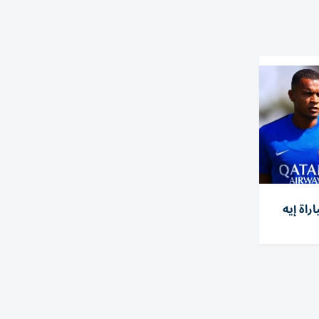
راة إيه