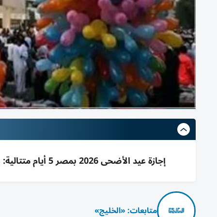
إجازة عيد الأضحى 2026 بمصر 5 أيام متتالية: وقفة عرفات 26 مايو، العيد 27-30 مايو، وذو الحجة يبدأ 18 مايو
متابعات: «الخليج»