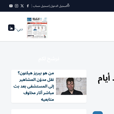
تسجيل الدخول
|
تسجيل حساب
دبي
--°
نرشح لكم
من هو بيريز هيلتون؟
دد أيام
نقل مدوّن المشاهير
إلى المستشفى بعد بث
مباشر أثار مخاوف
متابعيه