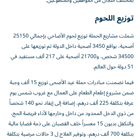
بمختلف اللجان من الموظفين والمتطوعين.
توزيع اللحوم
شملت مشاريع الحملة توزيع لحوم الأضاحي بإجمالي 25150
أضحية، بواقع 3450 أضحية داخل الدولة تم توزيعها على
34500 شخص، و21700 أضحية على 217 ألف مستفيد في
51 دولة حول العالم.
فيما تضمنت مبادرات حملة عيد الأضحى توزيع 15 ألف وجبة
ضمن مشروع إطعام الطعام على العمال مع غروب شمس يوم
عرفة بتكلفة 225 ألف درهم، إضافة إلى إيفاد نحو 140 شخصاً
من ذوي الدخل المحدود من داخل وخارجها لأداء فريضة الحج،
والتكفل بديون 15 معسراً خلف القضبان على ذمة قضايا مالية
بتكلفة 700 ألف درهم، وتوفير العلاج ل 3 حالات مرضية بتكلفة