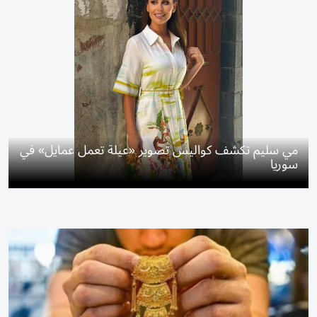
مي سليم تكشف كواليس تصوير «عيلة تعمل عمايل» في
سوريا