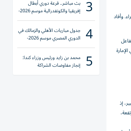
3
بث مباشر.. قرعة دوري أبطال
إفريقيا والكونفدرالية موسم 2026-
ء. وأفاد
2027
4
جدول مباريات الأهلي والزمالك في
الدوري المصري موسم 2026-
ً من التفاعل
2027
لإمارة
5
محمد بن زايد ورئيس وزراء كندا:
إنجاز مفاوضات الشراكة
الاقتصادية في وقت قياسي
ة إلى حدّ كبير، إذ
عد مرتفعة،