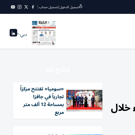
تسجيل الدخول
|
تسجيل حساب
دبي
--°
نرشح لكم
«سوميا» تفتتح مركزاً
تجارياً في جافزا
 خلال
بمساحة 12 ألف متر
مربع