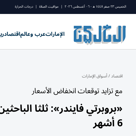
الخميس ٢٣ صفر ١٤٤٨ ه - ٠٦ أغسطس ٢٠٢٦
|
مواقيت الصلاة
|
درجات الحرارة
الإمارات
عرب وعالم
اقتصاد
ري
اقتصاد
/
أسواق الإمارات
مع تزايد توقعات انخفاض الأسعار
«بروبرتي فايندر»: ثلثا الباح
6 أشهر