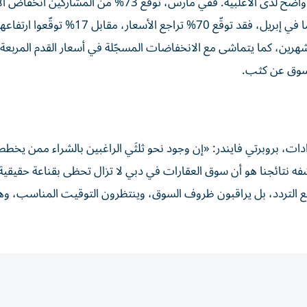
وبحلول مارس-إبريل، تحوّل هذا الانقسام في الآراء إلى توجه واضح لدى الأغلبية. ففي مارس، توقّع 73% من ا
لشهرين، كما يتماشى مع الانخفاضات المسجّلة في أسعار القدم المربعة
السوق عن كثب.
ات، بروبرتي فايندر: «إن وجود نحو ثلثَي الراغبين بالشراء ممن يخطط
شفه نتائجنا هو أن سوق العقارات في دبي لا تزال تحظى بقناعة حقيقية
ع التردد، بل يراقبون ظروف السوق، وينتظرون التوقيت المناسب، وه