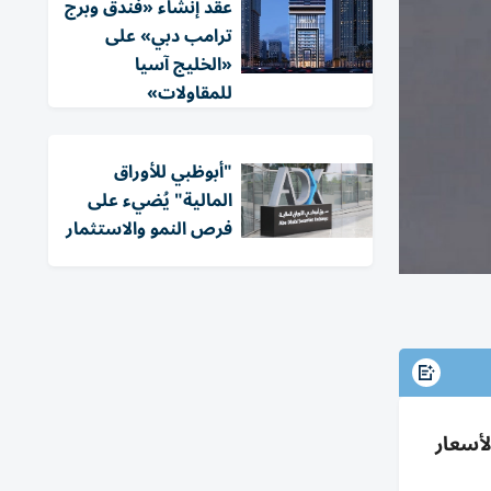
عقد إنشاء «فندق وبرج
ترامب دبي» على
«الخليج آسيا
للمقاولات»
"أبوظبي للأوراق
المالية" يُضيء على
فرص النمو والاستثمار
ت انخفاض الأسعار