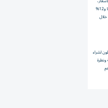
لمشاركين انخفاض الأسعار،
مقابل 16% فقط رجّحوا ارتفاعها و11% توقّعوا استقرارها. أما في إبريل، فقد توقّع 70% تراجع الأسعار، مقابل 17% توقّعوا ارتفاعها و12%
 خلال
ون لشراء
 ونظرة
م