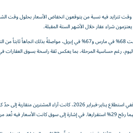
في وقت تتزايد فيه نسبة من يتوقعون انخفاض الأسعار بحلول وقت الشرا
جاءت نسب الإقبال على الشراء متقاربة بين الشهرين، إذ بلغت 68% في مارس و67% في إبريل، مواصلةً بذلك اتجاهاً ثابتا
يوم، رغم حساسية المرحلة، بما يعكس ثقة راسخة بسوق العقارات في ا
لكن التحوّل الأبرز تمثّل في التغيّر السريع بتوقعات الأسعار. ففي استطلاع يناير-فبراير 2026، كانت آراء المشترين متقارب
توقّع 36% انخفاض الأسعار، مقابل 35% توقّعوا ارتفاعها، فيما رجّح 29% استقرارها. في إشارة إلى سوق كانت الأسعار فيه تُ