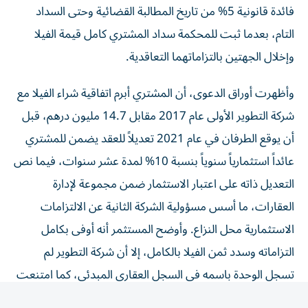
التام، بعدما ثبت للمحكمة سداد المشتري كامل قيمة الفيلا
وإخلال الجهتين بالتزاماتهما التعاقدية.
وأظهرت أوراق الدعوى، أن المشتري أبرم اتفاقية شراء الفيلا مع
شركة التطوير الأولى عام 2017 مقابل 14.7 مليون درهم، قبل
أن يوقع الطرفان في عام 2021 تعديلاً للعقد يضمن للمشتري
عائداً استثمارياً سنوياً بنسبة 10% لمدة عشر سنوات، فيما نص
التعديل ذاته على اعتبار الاستثمار ضمن مجموعة لإدارة
العقارات، ما أسس مسؤولية الشركة الثانية عن الالتزامات
الاستثمارية محل النزاع. وأوضح المستثمر أنه أوفى بكامل
التزاماته وسدد ثمن الفيلا بالكامل، إلا أن شركة التطوير لم
تسجل الوحدة باسمه في السجل العقاري المبدئي، كما امتنعت
الشركتان عن سداد العوائد الاستثمارية المتفق عليها، ما دفعه
إلى اللجوء للقضاء للمطالبة بنقل الملكية والحصول على