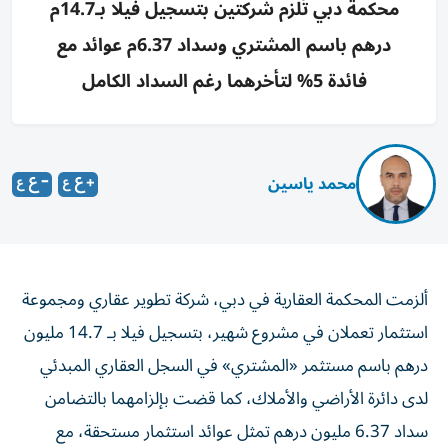
محكمة دبي تُلزم شركتين بتسجيل فيلا بـ14.7م
درهم باسم المشتري وسداد 6.37م عوائد مع
فائدة 5% لتأخرهما رغم السداد الكامل
محمد ياسين
ألزمت المحكمة العقارية في دبي، شركة تطوير عقاري ومجموعة
استثمار تعملان في مشروع شهير، بتسجيل فيلا بـ 14.7 مليون
درهم باسم مستثمر «المشتري» في السجل العقاري المبدئي
لدى دائرة الأراضي والأملاك، كما قضت بإلزامهما بالتضامن
سداد 6.37 مليون درهم تمثل عوائد استثمار مستحقة، مع
فائدة قانونية 5% من تاريخ المطالبة القضائية وحتى السداد