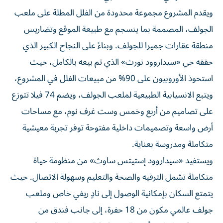
ويقدم المشروع مجموعة محدودة من الفلل المطلة على ملعب
الجولف، المصممة بما ينسجم مع طبيعة الموقع وتضاريس
منطقة عقارات جميرا للجولف. وبناءً على النجاح الكبير الذي
حققه حي «سيداروود نورث» الذي تم بيعه بالكامل، حيث
استحوذ الأوروبيون على 90% من مبيعات الفلل في المشروع،
ويتبع الانسيابية الطبيعية لملعب الجولف، ويضم 74 فيلا تتوزع
على تصاميم من أربع وخمس وست غرف نوم، مع مساحات
أرض واسعة وتصميمات داخلية مفتوحة توفر تجربة معيشية
متكاملة ومدروسة بعناية.
ويستفيد «سيداروود إستيتس ساوث» من منظومة حياة
متكاملة تشمل الترفيه والصحة والتعليم وسهولة الاتصال. حيث
يتمتع السكان بإمكانية الوصول إلى نادٍ ريفي خاص وملعب
جولف عالمي مكون من 18 حفرة، إلى جانب فندق من