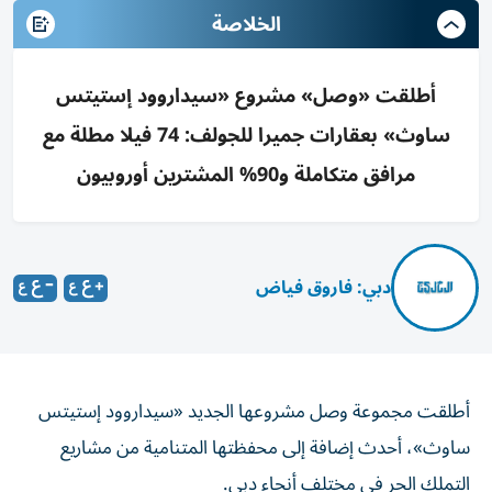
الخلاصة
أطلقت «وصل» مشروع «سيداروود إستيتس
ساوث» بعقارات جميرا للجولف: 74 فيلا مطلة مع
مرافق متكاملة و90% المشترين أوروبيون
دبي: فاروق فياض
أطلقت مجموعة وصل مشروعها الجديد «سيداروود إستيتس
ساوث»، أحدث إضافة إلى محفظتها المتنامية من مشاريع
التملك الحر في مختلف أنحاء دبي.