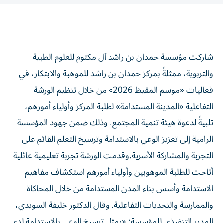
شاركت مؤسسة حمدان بن راشد آل مكتوم للعلوم الطبية
والتربوية، ممثلةً بمركز حمدان بن راشد للموهبة والابتكار، في
فعاليات «موسم المقيظ 2026» من خلال تنظيم الورشة
التفاعلية «المدينة المستدامة» لطلبة المركز وأولياء أمورهم،
تلبيةً لدعوة هيئة تنمية المجتمع، وذلك ضمن جهود المؤسسة
الرامية إلى تعزيز الوعي بالاستدامة وترسيخ التعلم القائم على
التجربة والمشاركة الأسرية.وقدمت الورشة تجربة تعليمية عائلية
أتاحت للطلبة الموهوبين وأولياء أمورهم استكشاف مفاهيم
الاستدامة وأسس بناء المدن المستدامة من خلال المحاكاة
والممارسة والتحديات التفاعلية. وقال الدكتور خليفة السويدي،
المدير التنفيذي للمؤسسة: «يمثل ترسيخ الوعي بالاستدامة لدى