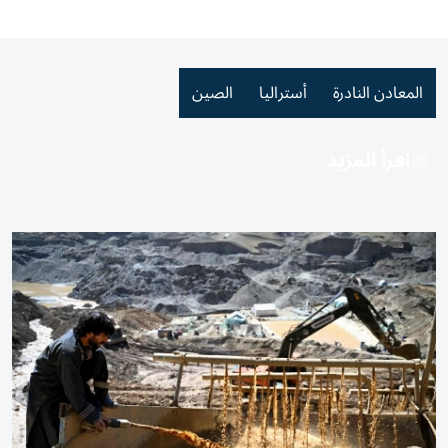
المعادن النادرة
أستراليا
الصين
اقرأ المزيد