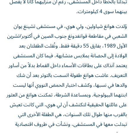
تبدلتا بالخطأ داخل المستشفى، رغم أن منزليهما كانا لا يفصل
بينهما سوى 4 كيلومترات.
وُلدت هوانغ شياولين، ولي هوي، في مستشفى تشينغ يوان
الشعبي في مقاطعة قوانغدونغ جنوب الصين في أكتوبر/تشرين
الأول 1989، بفارق 55 دقيقة فقط. ونُقلت الطفلتان بعد
الولادة إلى الحضانة بملابس متشابهة، فيما كان المستشفى
يعتمد آنذاك على بطاقات الأسماء داخل القماط بدلاً من أساور
التعريف. عاشت هوانغ طفولة اتسمت بالتوتر بعد أن شك
والدها في نسبها، وكشف اختبار الحمض النووي أنها ليست
ابنتهما البيولوجية. وبمساعدة الشرطة، تمكنت هوانغ من العثور
على عائلتها الحقيقية لتكتشف أن لي هوي، التي كانت تعيش
بالقرب منها طوال تلك السنوات، هي الطفلة الأخرى التي
تبدلت معها في المستشفى، ونشأت في ظروف اقتصادية