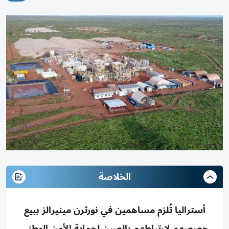
الخلاصة
أستراليا تُلزم مساهمين في نورثرن مينيرالز ببيع
حصصهم لارتباطهم بالصين لحماية الأمن الوطني