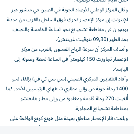
وقال المركز الوطني للأرصاد الجوية في الصين في منشور عبر
الإنترنت إن مركز الإعصار تحرك فوق الساحل بالقرب من مدينة
يويهوان في مقاطعة تشجيانغ نحو الساعة الخامسة والنصف
بعد الظهر (09,30 بتوقيت غرينتش).
وأضاف المركز أن سرعة الرياح القصوى بالقرب من مركز
الإعصار تجاوزت 150 كيلومتراً في الساعة لحظة وصوله إلى
اليابسة.
وأفاد التلفزيون المركزي الصيني (سي سي تي في) بإلغاء نحو
1400 رحلة جوية من وإلى مطاري شنغهاي الرئيسيين الأحد. كما
أُلغيت 270 رحلة قادمة ومغادرة من وإلى مطار هانغتشو
بمقاطعة تشجيانغ المجاورة.
وبلغت آثار الإعصار مناطق بعيدة مثل هونغ كونغ الواقعة على
الساحل الجنوبي للصين، حيث سجل مرصد الأرصاد الجوية
حرارة قياسية بلغت 36,9 درجة، بعدما دفع الإعصار «دولفين»