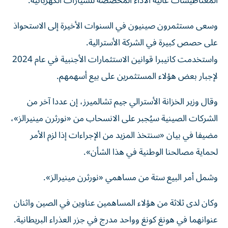
المغناطيسات عالية الأداء المخصصة للسيارات الكهربائية.
وسعى مستثمرون صينيون في السنوات الأخيرة إلى الاستحواذ
على حصص كبيرة في الشركة الأسترالية.
واستخدمت كانيبرا قوانين الاستثمارات الأجنبية في عام 2024
لإجبار بعض هؤلاء المستثمرين على بيع أسهمهم.
وقال وزير الخزانة الأسترالي جيم تشالميرز، إن عددا آخر من
الشركات الصينية سيُجبر على الانسحاب من «نورثرن مينيرالز»،
مضيفا في بيان «سنتخذ المزيد من الإجراءات إذا لزم الأمر
لحماية مصالحنا الوطنية في هذا الشأن».
وشمل أمر البيع ستة من مساهمي «نورثرن مينيرالز».
وكان لدى ثلاثة من هؤلاء المساهمين عناوين في الصين واثنان
عنوانهما في هونغ كونغ وواحد مدرج في جزر العذراء البريطانية.