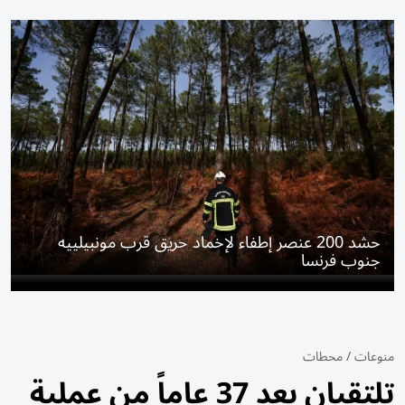
حشد 200 عنصر إطفاء لإخماد حريق قرب مونبيلييه
جنوب فرنسا
منوعات
/
محطات
تلتقيان بعد 37 عاماً من عملية