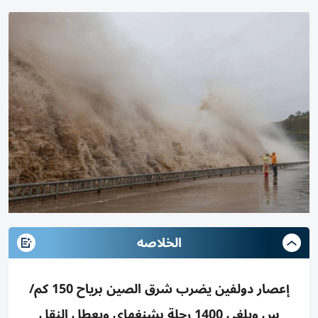
الخلاصه
إعصار دولفين يضرب شرق الصين برياح 150 كم/
س ويلغي 1400 رحلة بشنغهاي ويعطل النقل