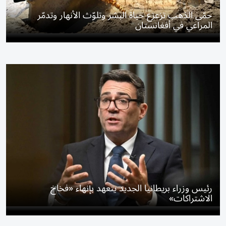
حمّى الذهب تزعزع حياة البشر وتلوّث الأنهار وتدمّر
المراعي في أفغانستان
رئيس وزراء بريطانيا الجديد يتعهد بإنهاء «فخاخ
الاشتراكات»