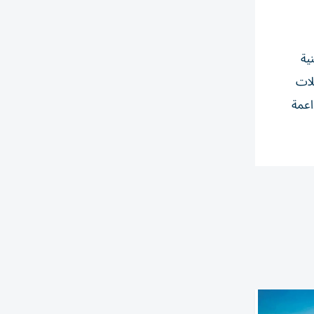
ية
لات
اعمة