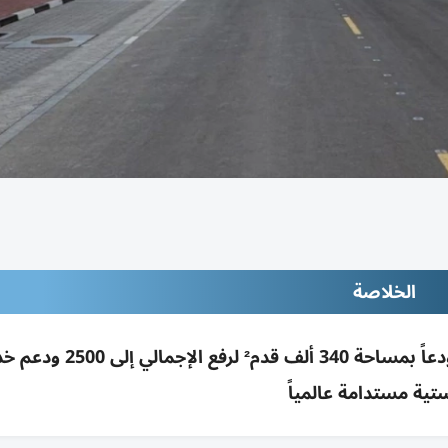
الخلاصة
حرة مطار الشارقة توسّع «يو2»: إضافة 56 مستودعاً بمساحة 340 ألف 
تية مستدامة عالمياً