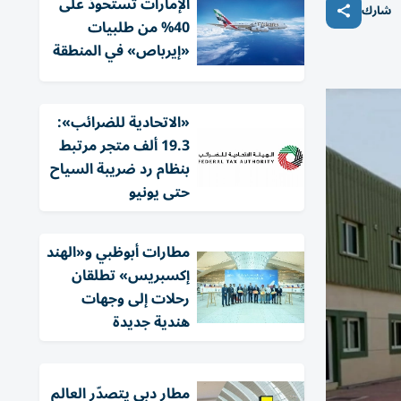
الإمارات تستحوذ على
شارك
40% من طلبيات
«إيرباص» في المنطقة
«الاتحادية للضرائب»:
19.3 ألف متجر مرتبط
بنظام رد ضريبة السياح
حتى يونيو
مطارات أبوظبي و«الهند
إكسبريس» تطلقان
رحلات إلى وجهات
هندية جديدة
مطار دبي يتصدّر العالم