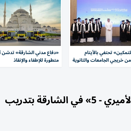
تمكين» تحتفي بالأيتام
«دفاع مدني الشارقة» تدشن آ
من خريجي الجامعات والثانوية
متطورة للإطفاء والإنقاذ
ختام برنامج «أصدقاء الحرس الأميري - 5» في الشارقة بتدريب