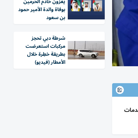
يعزون خادم الحرمين
بوفاة والدة الأمير حمود
بن سعود
شرطة دبي تحجز
مركبات استعرضت
بطريقة خطِرة خلال
الأمطار (فيديو)
لشهم 3» عبر جراحات وخدمات