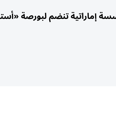
سة إماراتية تنضم لبورصة «أستان