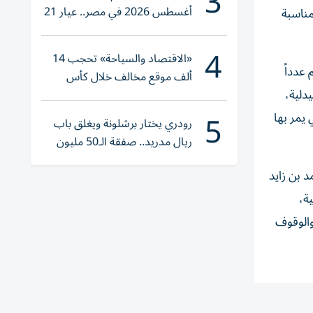
3
أغسطس 2026 في مصر.. عيار 21
مناسبة
يقترب من هذا الرقم
4
«الاقتصاد والسياحة» تحجب 14
 عدداً
ألف موقع مخالف خلال كأس
دلية،
العالم 2026
5
 يمر بها
رودري يختار برشلونة ويغلق باب
ريال مدريد.. صفقة الـ50 مليون
يورو تقترب
 محمد بن زايد
ة،
والوقوف