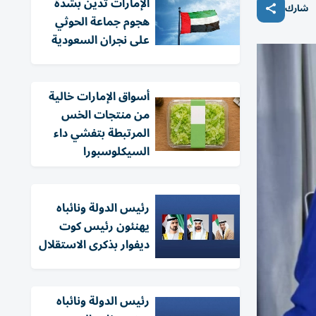
الإمارات تدين بشدة
شارك
هجوم جماعة الحوثي
على نجران السعودية
أسواق الإمارات خالية
من منتجات الخس
المرتبطة بتفشي داء
السيكلوسبورا
رئيس الدولة ونائباه
يهنئون رئيس كوت
ديفوار بذكرى الاستقلال
رئيس الدولة ونائباه