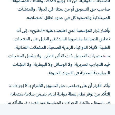
للمنتجات الدوائية، من 14 يوليو 2026، والفئات المشمولة:
صاحب حق التسويق أو من يمثله في الدولة، والمنشآت
الصيدلانية والصحية كل في حدود نطاق اختصاصه.
وأشار قرار المؤسسة الذي اطلعت عليه «الخليج»، إلى أنه
تنطبق الضوابط والشروط الواردة في الدليل على المنتجات
الطبية الآتية: الدوائية، الرعاية الصحية، المكملات الغذائية،
مستحضرات التجميل ذات التأثير الطبي. ولا يشمل المنتجات
قيد التجارب السريرية، ولا الوسائل ولا البيطرية، ولا العيّنات
البيولوجية المخزنة في البنوك الحيوية.
وأكد القرار أن على صاحب حق التسويق الالتزام بـ 8 إجراءات:
التأكد من توفر نظام يقظة دوائية لديه، يضمن سلامة منتجاته
في السوق، واتخاذ الإجراءات المناسبة عند الضرورة. والتأكد من
أن جميع المعلومات المرتبطة بتوازن المنافع والمخاطر للمنتج