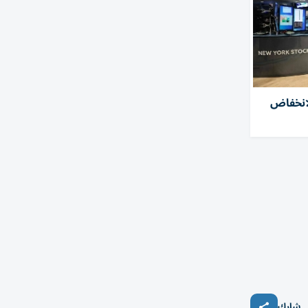
انخفاض
شارك