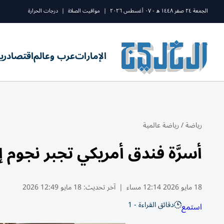
الجمعة ٢٤ صفر ١٤٤٨ ه - ٠٧ أغسطس ٢٠٢٦
|
مواقيت الصلاة
|
درجات الحرارة
الإمارات
عرب وعالم
اقتصاد
ري
رياضة
/
رياضة عالمية
أسرَّة فندق أمريكي تجبر نجوم إ
18 مايو 2026 12:14 مساء
|
آخر تحديث:
18 مايو 12:49 2026
دقائق القراءة - 1
استمع