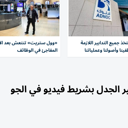
خذ جميع التدابير اللازمة
«وول ستريت» تنتعش بعد ال
ينا وأصولنا وعملياتنا
المفاجئ في الوظائف
ير الجدل بشريط فيديو في الجو