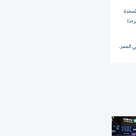
فبراير الماضي: «المخدة
»ذا
 الممر.