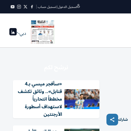
تسجيل الدخول
|
تسجيل حساب
دبي
--°
نرشح لكم
«سأفجر ميسي بـ4
قنابل».. وثائق تكشف
مخططاً انتحارياً
لاستهداف أسطورة
الأرجنتين
شارك