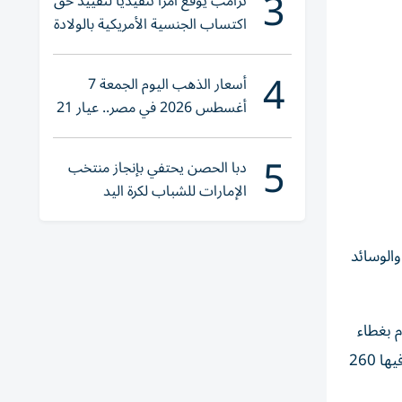
3
ترامب يوقع أمراً تنفيذياً لتقييد حق
اكتساب الجنسية الأمريكية بالولادة
4
أسعار الذهب اليوم الجمعة 7
أغسطس 2026 في مصر.. عيار 21
يقترب من هذا الرقم
5
دبا الحصن يحتفي بإنجاز منتخب
الإمارات للشباب لكرة اليد
الوسائد
م بغطاء
عيون خفيف وسدادات أذن لحجب الضجيج وتنتهي الاستعدادات بوضع صور لعائلة كل لاعب في غرفته التي تكلف الليلة الواحدة فيها 260