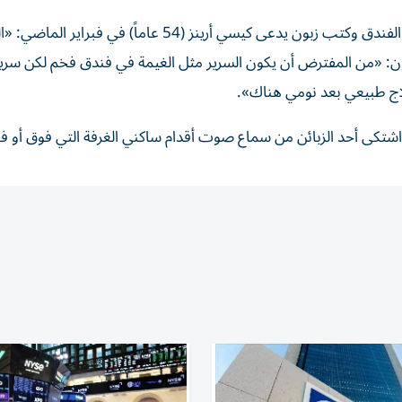
وجاءت الخطوة بعد مراجعة زبائن سابقين لتجربة الإقامة في الفندق وكتب زبون يدعى كيسي أرينز (54 عاماً) في 
ن: «من المفترض أن يكون السرير مثل الغيمة في فندق فخم لكن سرير
ج طبيعي بعد نومي هناك».
اشتكى أحد الزبائن من سماع صوت أقدام ساكني الغرفة التي فوق أو في