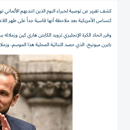
كشف تقرير عن توصية لخبراء النوم الذين انتدبهم الألماني ت
كنساس الأمريكية بعد ملاحظة أنها قاسية جداً على ظهر اللاع
وقرر اتحاد الكرة الإنجليزي تزويد الكابتن هاري كين وزملائ
بايرن ميونيخ، الذي حصد الثنائية المحلية هذا الموسم، وزملاؤ