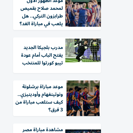
موعد الظهور الأول
لمحمد صلاح بقميص
طرابزون التركي.. هل
يلعب في مباراة الغد؟
مدرب بلجيكا الجديد
يفتح الباب أمام عودة
تيبو كورتوا للمنتخب
موعد مباراة برشلونة
ونوتينغهام وأودينيزي..
كيف ستلعب مباراة من
3 فرق؟
مشاهدة مباراة مصر