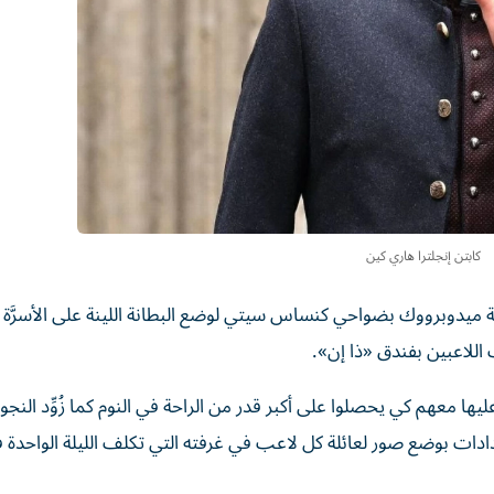
كابتن إنجلترا هاري كين
ميدوبرووك بضواحي كنساس سيتي لوضع البطانة اللينة على الأسرَّة و
لاعبين بفندق «ذا إن».
ها معهم كي يحصلوا على أكبر قدر من الراحة في النوم كما زُوِّد النجو