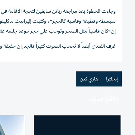
منبسطة وفظيعة وقاسية كالحجر»، وكتبت إليزابيث ماكلينو
إن«كان قاسياً مثل الصخر وتوجب علي حجز موعد جلسة علا
غرف الفندق أيضاً لا تحجب الصوت كثيراً فالجدران خفيفة و
إنجلترا
هاري كين
اقرأ المزيد