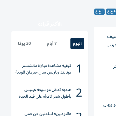
الأكثر قراءة
 صيف
اليوم
7 أيام
30 يومًا
تدريب
1
كيفية مشاهدة مباراة مانشستر
ر
يونايتد وباريس سان جيرمان الودية
والقنوات الناقلة
2
هندية تدخل موسوعة غينيس
بأطول شعر لامرأة على قيد الحياة
 وريال
«التوطين» للباحثين عن عمل: