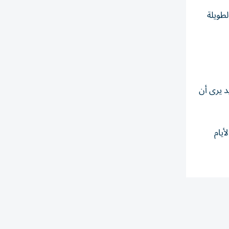
لطويلة
د يرى أن
أيام