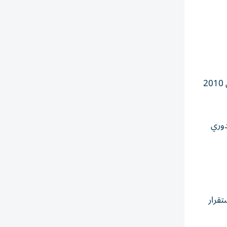
تمثل العودة المحتملة لمورينيو إلى ريال مدريد بداية فصل جديد بين الطرفين، بعدما سبق للمدرب البرتغالي قيادة النادي بين عامي 2010
 لتحقيق 3 ألقاب، أبرزها الدوري
تقرار