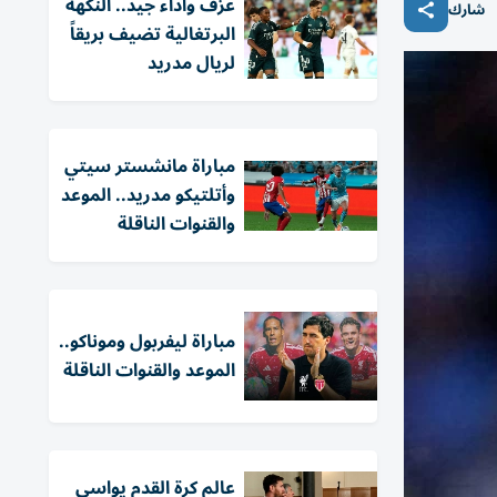
عزف وأداء جيد.. النكهة
شارك
البرتغالية تضيف بريقاً
لريال مدريد
مباراة مانشستر سيتي
وأتلتيكو مدريد.. الموعد
والقنوات الناقلة
مباراة ليفربول وموناكو..
الموعد والقنوات الناقلة
عالم كرة القدم يواسي