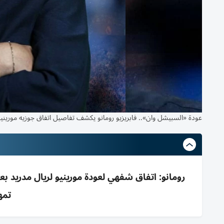
عودة «السبيشل وان».. فابريزيو رومانو يكشف تفاصيل اتفاق جوزيه مورينيو
تمه