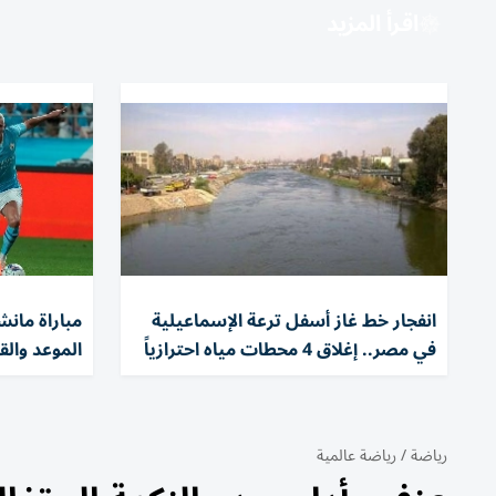
اقرأ المزيد
انفجار خط غاز أسفل ترعة الإسماعيلية
مباراة مان
في مصر.. إغلاق 4 محطات مياه احترازياً
الموعد والق
رياضة
/
رياضة عالمية