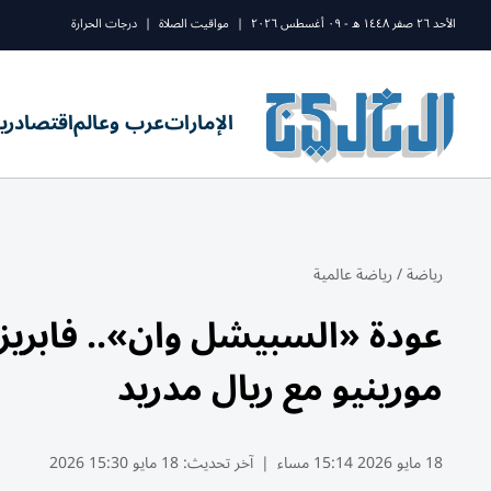
الأحد ٢٦ صفر ١٤٤٨ ه - ٠٩ أغسطس ٢٠٢٦
|
مواقيت الصلاة
|
درجات الحرارة
الإمارات
عرب وعالم
اقتصاد
ري
رياضة
/
رياضة عالمية
عودة «السبيشل وان».. فابريز
مورينيو مع ريال مدريد
18 مايو 2026 15:14 مساء
|
آخر تحديث:
18 مايو 15:30 2026