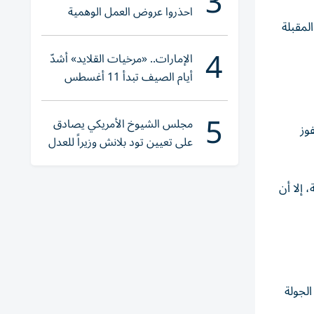
3
احذروا عروض العمل الوهمية
لمقبلة
وتحققوا عبر «الباركود»
4
الإمارات.. «مرخيات القلايد» أشدّ
أيام الصيف تبدأ 11 أغسطس
5
مجلس الشيوخ الأمريكي يصادق
وز
على تعيين تود بلانش وزيراً للعدل
 إلا أن
الجولة