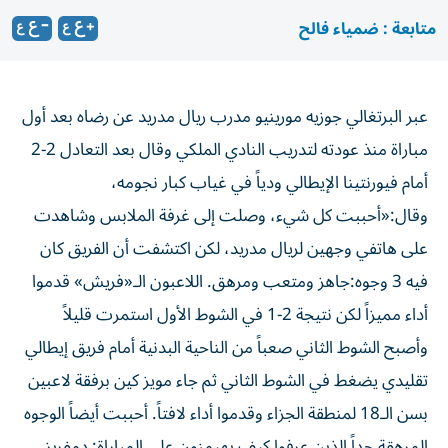
متابعة : ضمياء فالح
عبر البرتغالي جوزيه مورينيو مدرب ريال مدريد عن رضاه بعد أول
مباراة منذ عودته لتدريب النادي الملكي وقال بعد التعادل 2-2
أمام فيورنتينا الإيطالي ودياً في غياب كبار نجومه،
وقال:«أحببت كل شيء، وصلت إلى غرفة الملابس وشاهدت
على هاتفي وجهين لريال مدريد، لكن اكتشفت أن الفريق كان
فيه 3 وجوه:جاهز ومتعب ومرهق. اللاعبون الـ«فريش» قدموا
أداء مميزاً لكن نتيجة 2-1 في الشوط الأول استمرت قليلاً
وأصبح الشوط الثاني صعباً من الناحية البدنية أمام فريق إيطالي
تقليدي يضغط في الشوط الثاني ثم جاء مويز كين برفقة لاعبين
بسن الـ18 لمنطقة الجزاء وقدموا أداء لافتاً. أحببت أيضاً الوجوه
المرهقة جداً الذين عرفوا كيف يهيمنون على المباراة: دمفريز