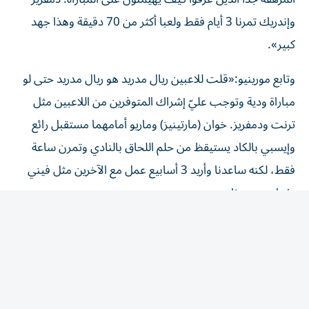
وإندريك تمرنا 3 أيام فقط ولعبا أكثر من 70 دقيقة وهذا جهد
كبير».
وتابع مورينيو:«قلت للاعبين ريال مدريد هو ريال مدريد حتى لو
مباراة ودية وتوجب عليّ إشراك المتوفرين من اللاعبين مثل
ترنت ودمفريز. خوان (مارتينيز) وماريو أمامهما مستقبل رائع
وإيسبي بالكاد يستيقظ من حلم اللحاق بالنادي وتمرن ساعة
فقط، لكنه ساعدنا وأريد 3 أسابيع عمل مع الآخرين مثل فيني
وإبراهيم وبيرناردو».
أليسكيز سيريا يحتفل بأول هدف مع الفريق الأول