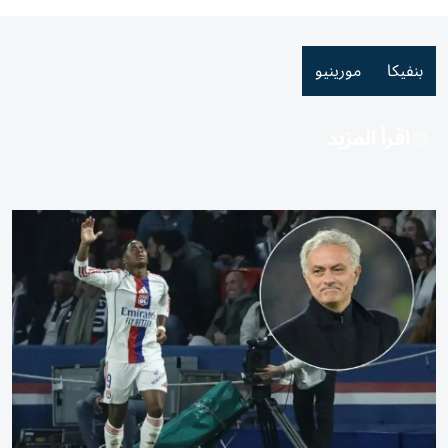
بنفيكا
مورينيو
اقرأ المزيد