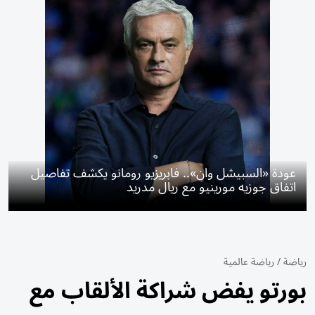
عودة «السبيشل وان».. فابريزيو رومانو يكشف تفاصيل
اتفاق جوزيه مورينيو مع ريال مدريد
رياضة
/
رياضة عالمية
بورتو يفض شراكة الألقاب مع