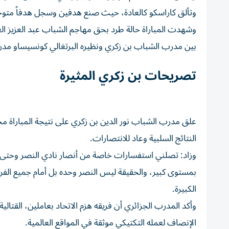
وتألق كاراسكو كالعادة، حيث صنع هدفين وسجل هدفاً متوجا
وشهدت المباراة حالة طرد بحق مهاجم الشباب عبد العزيز ال
بين مدرب الشباب بن زكري ونظيره البرتغالي كونسيساو مدرب
تصريحات بن زكري المثيرة
علق مدرب الشباب نور الدين بن زكري على نتيجة المباراة محيي
النتائج السلبية وعاد للانتصارات.
وزاد: تصلني استفسارات خاصة من أنصار نادي النصر وحتى 
بمستوى كبير، والحقيقة ليس النصر وحده بل أمام جميع الفرق
الكبيرة.
وأكد المدرب الجزائري أن فريقه هزم الاتحاد بعاملين، القتالي
الإنصاف لعمله التكتيكي موثقة في المواقع العالمية.