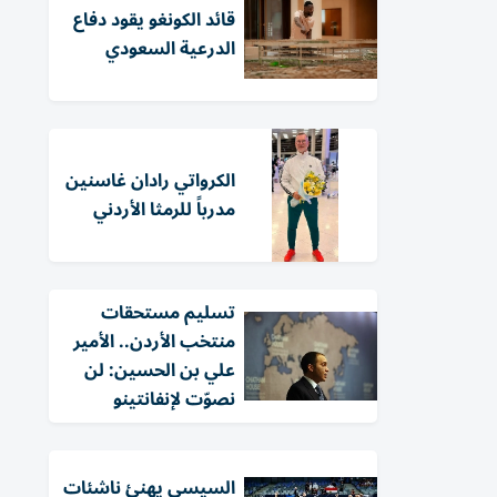
قائد الكونغو يقود دفاع
الدرعية السعودي
الكرواتي رادان غاسنين
مدرباً للرمثا الأردني
تسليم مستحقات
منتخب الأردن.. الأمير
علي بن الحسين: لن
نصوّت لإنفانتينو
السيسي يهنئ ناشئات