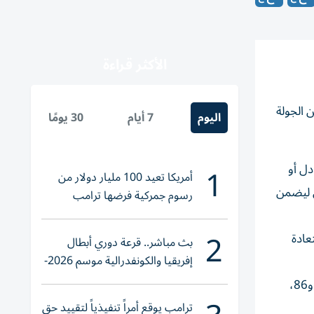
الأكثر قراءة
باراة مؤجلة من الجولة
اليوم
7 أيام
30 يومًا
1
اج الأول للتعادل أو
أمريكا تعيد 100 مليار دولار من
ي ليضمن
رسوم جمركية فرضها ترامب
2
عادة
بث مباشر.. قرعة دوري أبطال
إفريقيا والكونفدرالية موسم 2026-
2027
ويدين فريق العاصمة بفوزه إلى أهداف المدافع علي البليهي والمهاجم هارون كمارا والجناح البلجيكي كاراسكو في الدقائق 53 و58 و86،
ترامب يوقع أمراً تنفيذياً لتقييد حق