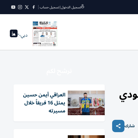
تسجيل الدخول
|
تسجيل حساب
دبي
--°
نرشح لكم
عودي
العراقي أيمن حسين
يمثل 16 فريقاً خلال
مسيرته
شارك