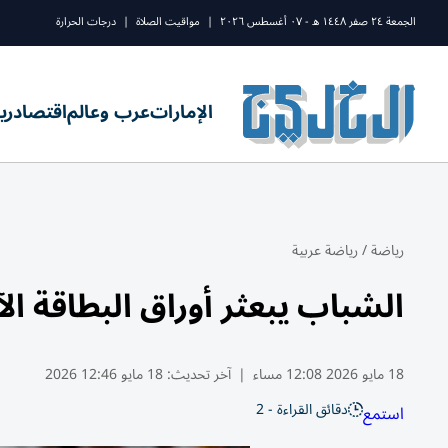
الجمعة ٢٤ صفر ١٤٤٨ ه - ٠٧ أغسطس ٢٠٢٦
|
مواقيت الصلاة
|
درجات الحرارة
الإمارات
عرب وعالم
اقتصاد
ري
رياضة
/
رياضة عربية
الشباب يبعثر أوراق البطاقة 
18 مايو 2026 12:08 مساء
|
آخر تحديث:
18 مايو 12:46 2026
دقائق القراءة - 2
استمع