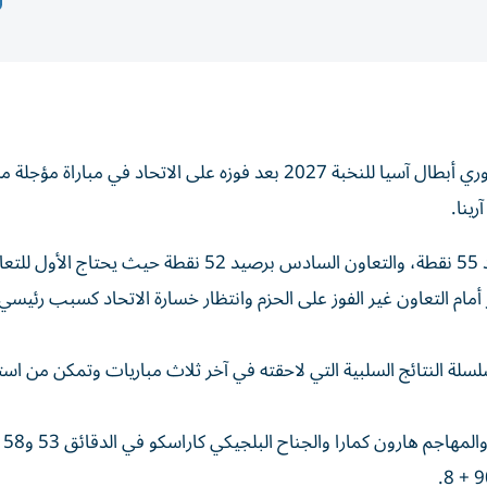
أجل الشباب حسم البطاقة السعودية الخامسة المؤهلة إلى دوري أبطال آسيا للنخبة 2027 بعد فوزه على الاتحاد في م
وبسبب هذه الخسارة عاد الصراع بين الاتحاد الخامس برصيد 55 نقطة، والتعاون السادس برصيد 52 نقطة حيث يحت
ر أمام التعاون غير الفوز على الحزم وانتظار خسارة الاتحاد كسبب رئيس
لة النتائج السلبية التي لاحقته في آخر ثلاث مباريات وتمكن من است