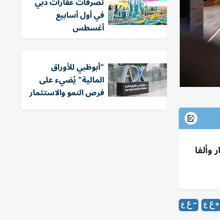
تصرفات عقارات دبي
في أول أسابيع
أغسطس
"أبوظبي للأوراق
المالية" يُضيء على
فرص النمو والاستثمار
ظبي +0.47% مع صعود إعمار وألفا