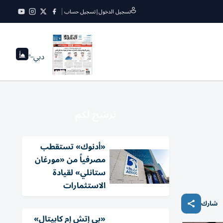
تسجيل الدخول
|
تسجيل حساب
دبي
--°
نرشح لكم
«أدنوك» تستقطب
مصرفياً من «مورغان
ستانلي» لقيادة
الاستثمارات
شارك
«بي إتش إم كابيتال»