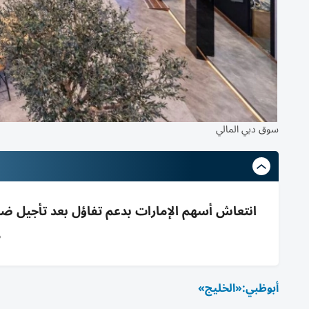
سوق دبي المالي
ظ
أبوظبي:«الخليج»