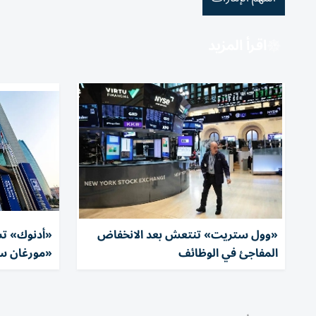
اقرأ المزيد
«وول ستريت» تنتعش بعد الانخفاض
«أدنوك» ت
المفاجئ في الوظائف
«مورغان ست