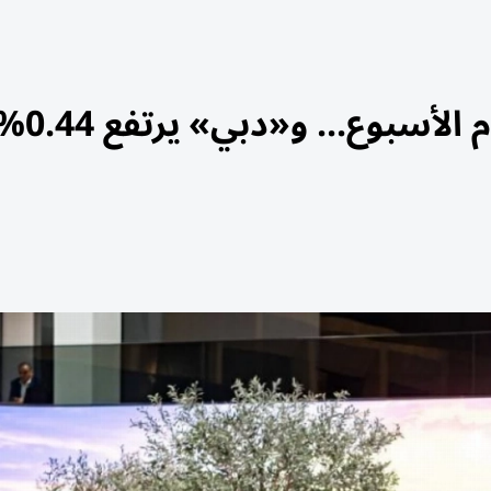
أسبوع... و«دبي» يرتفع 0.44%