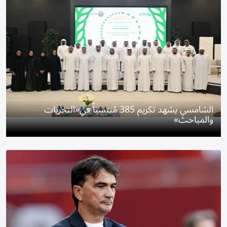
الشامسي يشهد تكريم 385 مُنتسباً في«التحريات
والمباحث»