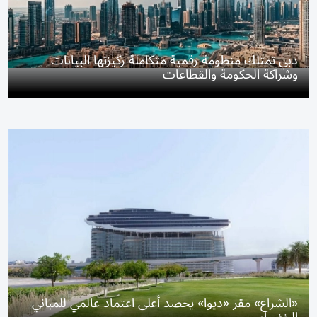
دبي تمتلك منظومة رقمية متكاملة ركيزتها البيانات
وشراكة الحكومة والقطاعات
«الشراع» مقر «ديوا» يحصد أعلى اعتماد عالمي للمباني