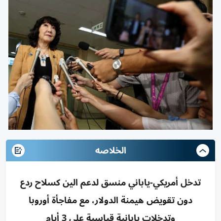
الخلاصه
تدخل أمريكي-ياباني منسق لدعم الين كسلاح ردع
دون تقويض هيمنة الدولار، مع مفاجأة أوروبا
وتدخلات يابانية قياسية على 3 أيام