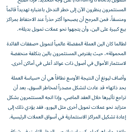
المستثمرون ينظرون الآن إلى خطر التدخل باعتباره تهديداً قائماً
ومنسقاً، فمن المرجح أن يصبحوا أكثر حذراً عند الاحتفاظ بمراكز
بيع كبيرة على الين، وأن يتجهوا نحو عملات تمويل بديلة».
لطالما كان الين العملة المفضلة عالمياً لتمويل «صفقات الفائدة
المحمولة»، حيث يقترض المستثمرون بالين بتكلفة منخفضة
لاستثمار الأموال في أصول ذات عوائد أعلى في أماكن أخرى.
وأضاف ليونغ أن النتيجة الأوسع نطاقاً هي أن «سياسة العملة
بحد ذاتها» قد عادت لتشكل مصدراً لمخاطر السوق، بعد أن
تراجع تأثيرها خلال العقد الماضي. وإذا اتجه المستثمرون بشكل
متزايد نحو عملات تمويل أخرى مثل اليورو، فقد يؤدي ذلك إلى
إعادة تشكيل المراكز الاستثمارية في أسواق العملات الرئيسية.
واتفق ماساهيكو لو، كبير استراتيجيي الدخل الثابت في شركة