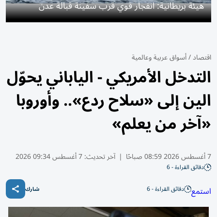
هيئة بريطانية: انفجار قوي قرب سفينة قبالة عدن
اقتصاد
/
أسواق عربية وعالمية
التدخل الأمريكي - الياباني يحوّل
الين إلى «سلاح ردع».. وأوروبا
«آخر من يعلم»
7 أغسطس 2026 08:59 صباحًا
|
آخر تحديث:
7 أغسطس 09:34 2026
دقائق القراءة - 6
دقائق القراءة - 6
استمع
شارك