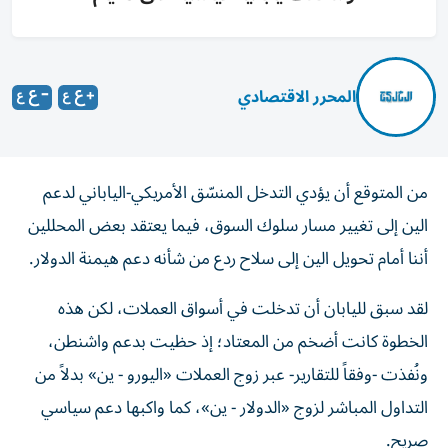
المحرر الاقتصادي
من المتوقع أن يؤدي التدخل المنسّق الأمريكي-الياباني لدعم
الين إلى تغيير مسار سلوك السوق، فيما يعتقد بعض المحللين
أننا أمام تحويل الين إلى سلاح ردع من شأنه دعم هيمنة الدولار.
لقد سبق لليابان أن تدخلت في أسواق العملات، لكن هذه
الخطوة كانت أضخم من المعتاد؛ إذ حظيت بدعم واشنطن،
ونُفذت -وفقاً للتقارير- عبر زوج العملات «اليورو - ين» بدلاً من
التداول المباشر لزوج «الدولار - ين»، كما واكبها دعم سياسي
صريح.