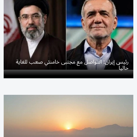
رئيس إيران: التواصل مع مجتبى خامنئي صعب للغاية
حالياً