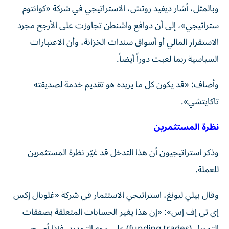
وبالمثل، أشار ديفيد روتش، الاستراتيجي في شركة «كوانتوم
ستراتيجي»، إلى أن دوافع واشنطن تجاوزت على الأرجح مجرد
الاستقرار المالي أو أسواق سندات الخزانة، وأن الاعتبارات
السياسية ربما لعبت دوراً أيضاً.
وأضاف: «قد يكون كل ما يريده هو تقديم خدمة لصديقته
تاكايتشي».
نظرة المستثمرين
وذكر استراتيجيون أن هذا التدخل قد غيّر نظرة المستثمرين
للعملة.
وقال بيلي ليونغ، استراتيجي الاستثمار في شركة «غلوبال إكس
إي تي إف إس»: «إن هذا يغير الحسابات المتعلقة بصفقات
التمويل (funding trades) على وجه التحديد. فإذا أصبح