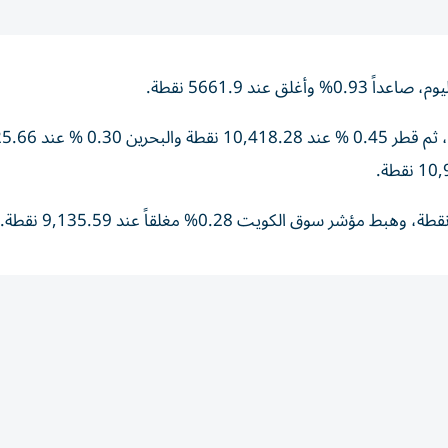
ند 5661.9 نقطة.
تلاه سوق أبوظبي وصعد0.91% وأغلق عند 9648.64 نقطة، ثم قطر 45