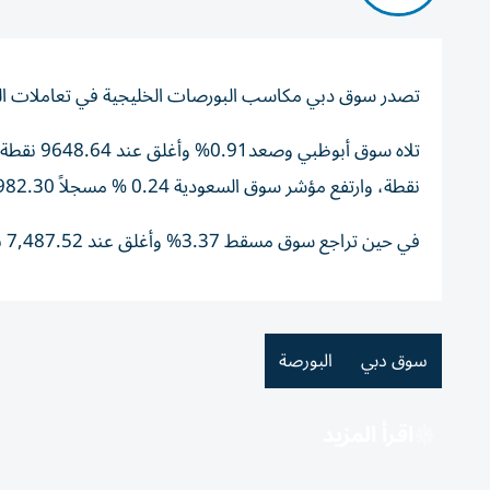
تصدر سوق دبي مكاسب البورصات الخليجية في تعاملات اليوم، صاعداً 0.93% وأغلق ع
نقطة، وارتفع مؤشر سوق السعودية 0.24 % مسجلاً 10,982.30 نقطة.
في حين تراجع سوق مسقط 3.37% وأغلق عند 7,487.52 نقطة، وهبط مؤشر سوق الكويت 0.28% مغلقاً عند 9,135.59 نقطة.
سوق دبي
البورصة
اقرأ المزيد