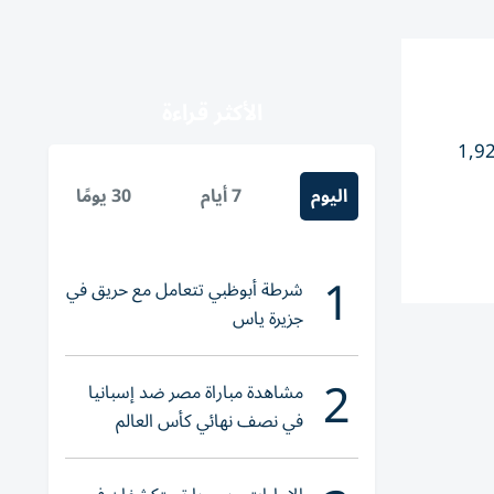
الأكثر قراءة
0. % عند 10,418.28 نقطة والبحرين 0.30 % عند 1,925.66
اليوم
7 أيام
30 يومًا
1
شرطة أبوظبي تتعامل مع حريق في
جزيرة ياس
2
مشاهدة مباراة مصر ضد إسبانيا
في نصف نهائي كأس العالم
لناشئات اليد 2026