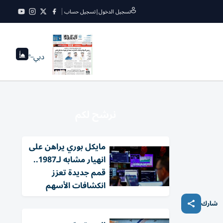
تسجيل الدخول
|
تسجيل حساب
دبي
--°
نرشح لكم
مايكل بوري يراهن على
انهيار مشابه لـ1987..
قمم جديدة تعزز
انكشافات الأسهم
شارك