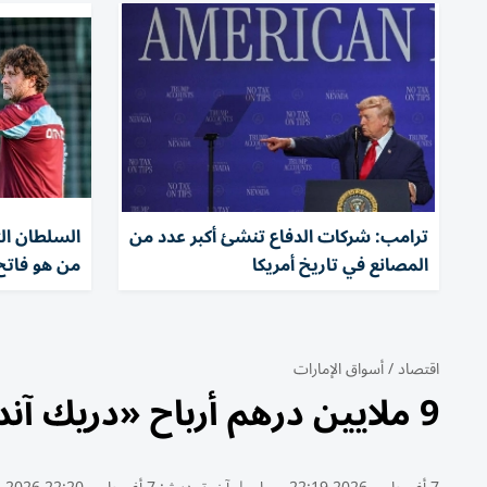
ترامب: شركات الدفاع تنشئ أكبر عدد من
السلطان ال
المصانع في تاريخ أمريكا
من هو فاتح
اقتصاد
/
أسواق الإمارات
9 ملايين درهم أرباح «دريك آند سكل» النصفية بنمو 38%