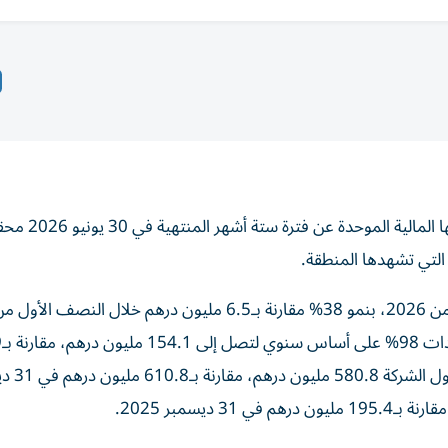
أعلنت شركة «دريك آند سكل إنترناشيونال»، الجمع
 التي تشهدها المنطقة.
وبلغ صافي أرباح الشركة 9 ملايين درهم خلال النصف الأول من 2026، بنمو 38% مقارنة بـ6.5 مليون درهم خلال الن
2025، ب
مليون درهم خلال الفترة ذاتها من