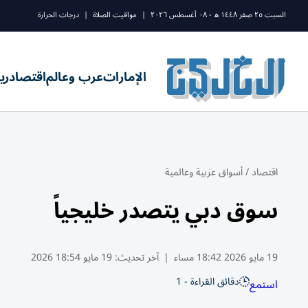
السبت ٢٥ صفر ١٤٤٨ ه - ٠٨ أغسطس ٢٠٢٦
|
مواقيت الصلاة
|
درجات الحرارة
الإمارات
عرب وعالم
اقتصاد
ري
اقتصاد
/
أسواق عربية وعالمية
سوق دبي يتصدر خليجياً
19 مايو 2026 18:42 مساء
|
آخر تحديث:
19 مايو 18:54 2026
دقائق القراءة - 1
استمع