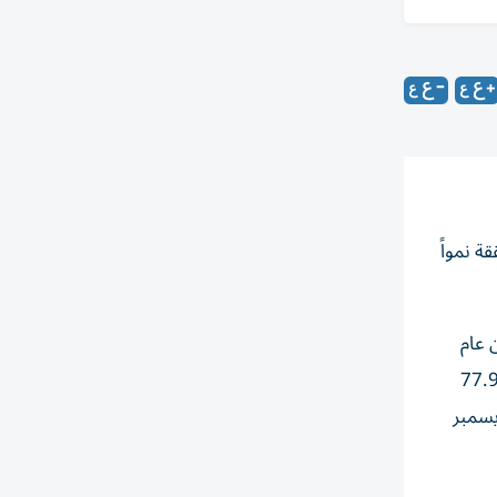
ة، نتائجها المالية الموحدة عن فترة ستة أشهر المنتهية في 30 يونيو 2026 محققة نمواً
صف الأول من عام
زيادة بلغت 38% على أساس سنوي، وقفزت الإيرادات 98% على أساس سنوي لتصل إلى 154.1 مليون درهم، مقارنة بـ77.9
 2025. وسجل إجمالي أصول الشركة 580.8 مليون درهم، مقارنة بـ610.8 مليون درهم في 31 ديسمبر