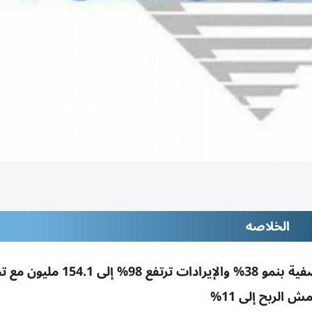
الخلاصه
«دريك آند سكل» تحقق 9 ملايين درهم أرباحاً نصفية بنمو 38% والإيرادات تر
ش الربح إلى 11%