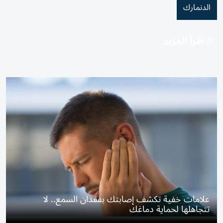
الدنمارك
اقرأ المزيد
علامات خفية تكشف إصابتك بفقدان السمع.. لا
تتجاهلها لحماية دماغك