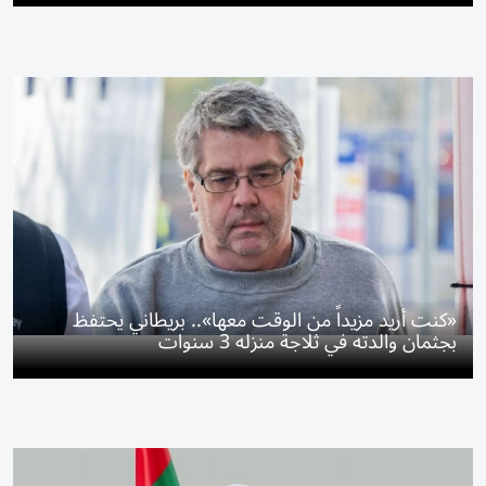
«كنت أريد مزيداً من الوقت معها».. بريطاني يحتفظ
بجثمان والدته في ثلاجة منزله 3 سنوات