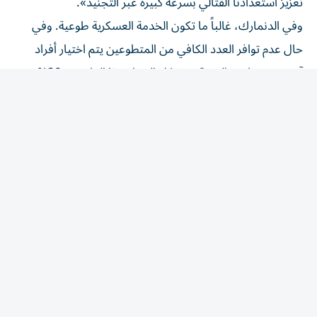
وفي الدنمارك، غالباً ما تكون الخدمة العسكرية طوعية. وفي
حال عدم توافر العدد الكافي من المتطوعين يتم اختيار أفراد
آخرين من طريق القرعة. وتشكل النساء هذا العام نحو 20% من
المجندين.
وتوسعت أيضاً المهام الموكلة إلى المجندين بموجب النظام
الجديد. إذ تهدف الأشهر الثلاثة إلى الخمسة الأولى إلى تعليمهم
المهارات العسكرية الأساسية، مثل استخدام السلاح
والإسعافات الأولية والتدريب البدني، قبل أن يتم تكليفهم
بمهام مثل المراقبة وتشغيل الطائرات المسيّرة.
المقالة التالية