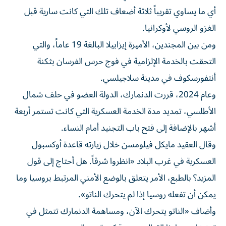
أي ما يساوي تقريباً ثلاثة أضعاف تلك التي كانت سارية قبل
الغزو الروسي لأوكرانيا.
ومن بين المجندين، الأميرة إيزابيلا البالغة 19 عاماً، والتي
التحقت بالخدمة الإلزامية في فوج حرس الفرسان بثكنة
أنتفورسكوف في مدينة سلاجيلسي.
وعام 2024، قررت الدنمارك، الدولة العضو في حلف شمال
الأطلسي، تمديد مدة الخدمة العسكرية التي كانت تستمر أربعة
أشهر بالإضافة إلى فتح باب التجنيد أمام النساء.
وقال العقيد مايكل فيلومسن خلال زيارته قاعدة أوكسبول
العسكرية في غرب البلاد «انظروا شرقاً. هل أحتاج إلى قول
المزيد؟ بالطبع، الأمر يتعلق بالوضع الأمني المرتبط بروسيا وما
يمكن أن تفعله روسيا إذا لم يتحرك الناتو».
وأضاف «الناتو يتحرك الآن، ومساهمة الدنمارك تتمثل في
تعزيز استعدادنا القتالي بسرعة كبيرة عبر التجنيد».