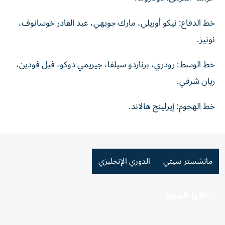
خط الدفاع: نيكو أوريلي، مارك جويهي، عبد القادر خوسانوف،
نونيز.
خط الوسط: رودري، برناردو سيلفا، جيريمي دوكو، فيل فودين،
ريان شرقي.
خط الهجوم: إيرلينج هالاند.
مانشستر سيتي
الدوري الإنجليزي
اقرأ المزيد