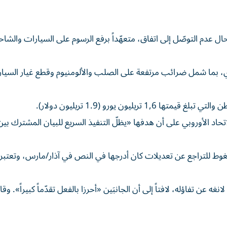
ال عدم التوصّل إلى اتفاق، متعهّداً برفع الرسوم على السيارات والشا
، بما شمل ضرائب مرتفعة على الصلب والألومنيوم وقطع غيار السيا
يون يورو (1.9 تريليون دولار).
حاد الأوروبي على أن هدفها «يظلّ التنفيذ السريع للبيان المشترك بين 
ضغوط للتراجع عن تعديلات كان أدرجها في النص في آذار/مارس، وتعتبر
ه عن تفاؤله، لافتاً إلى أن الجانبَين «أحرزا بالفعل تقدّماً كبيراً». وق