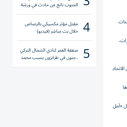
3
الجنوب ناتج عن حادث في ورشة
ولا إصابات
4
حنات
مقتل مؤثر مكسيكي بالرصاص
خلال بث مباشر (فيديو)
رات،
5
صفقة العمر لنادي الشمال التركي
..جنون في طرابزون بسبب محمد
صلاح
الاتحاد
ها
ال «آمل