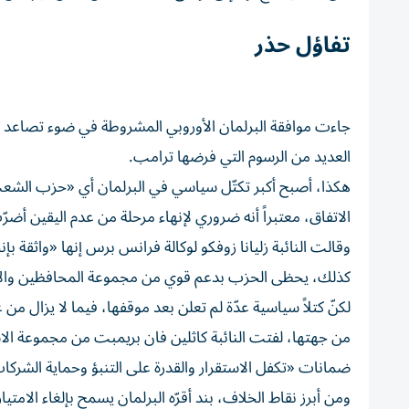
تفاؤل حذر
جاءت موافقة البرلمان الأوروبي المشروطة في ضوء تصاعد الخل
العديد من الرسوم التي فرضها ترامب.
هكذا، أصبح أكبر تكتّل سياسي في البرلمان أي «حزب الشعب ا
الاتفاق، معتبراً أنه ضروري لإنهاء مرحلة من عدم اليقين أضرّ
وقالت النائبة زليانا زوفكو لوكالة فرانس برس إنها «واثقة بإنج
كذلك، يحظى الحزب بدعم قوي من مجموعة المحافظين والإصلا
لكنّ كتلاً سياسية عدّة لم تعلن بعد موقفها، فيما لا يزال من 
من جهتها، لفتت النائبة كاثلين فان بريمبت من مجموعة الاش
ضمانات «تكفل الاستقرار والقدرة على التنبؤ وحماية الشركات 
ومن أبرز نقاط الخلاف، بند أقرّه البرلمان يسمح بإلغاء الامتي