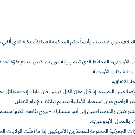
اف حول غرينلاند، وأيضاً حكم المحكمة العليا الأمريكية الذي أُلغي 
لأوروبي» المحافظ الذي تنتمي إليه فون دير لايين، يدفع بقوّة نحو ت
ت بالشركات الأوروبية.
از الاتفاق».
حيين اليمينية، إذ قال مقرّر الظل كريس فان دايك إنه «متفائل بح
غير الواضح مدى استعداد الأغلبية لتقديم تنازلات لإبرام الاتفاق.
تراكيين والديمقراطيين إلى أنها ستشارك «بروح بنّاءة»، لكنها ستسع
والعمّال الأوروبيين».
ازات الجمركية الممنوحة للمصدّرين الأمريكيين إذا ما أخلّت الولايات ال