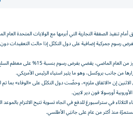
يق أمام تنفيذ الصفقة التجارية التي أبرمها مع الولايات المتحدة العام ال
رض رسوم جمركية إضافية على دول التكتّل إذا حالت التعقيدات دون إ
وتوصّل الجانبان الأوروبي والأمريكي إلى اتفاق في يوليو/ تموز من العام الماضي، يقضي بفرض رسوم بنسبة 15% على معظم 
قرارها من جانب بروكسل، وهو ما يثير استياء الرئيس الأمريكي.
الاثنين إن «الاتفاق ملزم»، وحضّت دول التكتّل على «الوفاء» بما تم ا
أوروبية أورسولا فون دير لايين.
ثلاثاء في ستراسبورغ للدفع في اتجاه تسوية تتيح الالتزام بالموعد ال
ستمرّة منذ أكثر من عام على جانبَي الأطلسي.