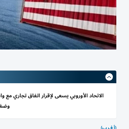
وضغو
(أ ف ب)