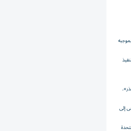
بموجبه
نفيذ
ذر».
ى إلى
متحدة