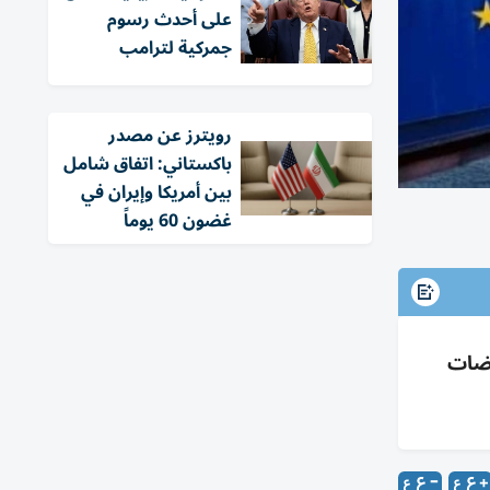
على أحدث رسوم
جمركية لترامب
‏رويترز عن مصدر
باكستاني: اتفاق شامل
بين أمريكا وإيران في
غضون 60 يوماً
سط مفاوضات