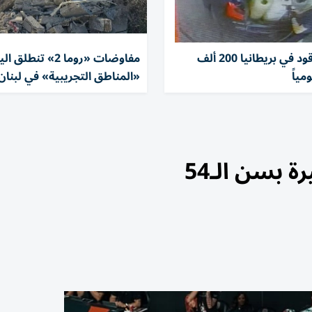
سرقات الوقود في بريطانيا 200 ألف
مفاوضات «روما 2» تن
مياً
«المناطق التجريبية» في لبنان
 بسن الـ54