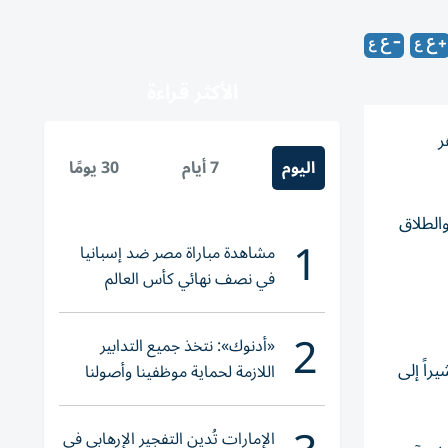
الأكثر قراءة
ر
اليوم
7 أيام
30 يومًا
والطلاق
1
مشاهدة مباراة مصر ضد إسبانيا
في نصف نهائي كأس العالم
لناشئات اليد 2026
2
«أدنوك»: نتخذ جميع التدابير
داخل المشروع، مشيراً إلى
اللازمة لحماية موظفينا وأصولنا
وعملياتنا
الإمارات تُدين التفجير الإرهابي في