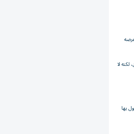
عرضه
ون، لكنه لا
ول بها