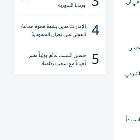
3
 في آن
جرمانا السورية
4
الإمارات تدين بشدة هجوم جماعة
الحوثي على نجران السعودية
 مجلس
5
طقس السبت غائم جزئياً مغبر
أحياناً مع سحب ركامية
الشرعي
تناداً