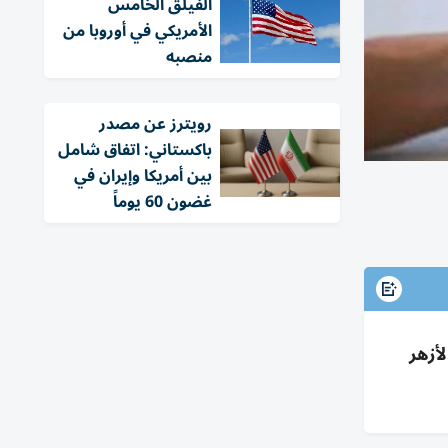
الفيلق الخامس
الأمريكي في أوروبا من
منصبه
‏رويترز عن مصدر
باكستاني: اتفاق شامل
بين أمريكا وإيران في
غضون 60 يوماً
والأزهر