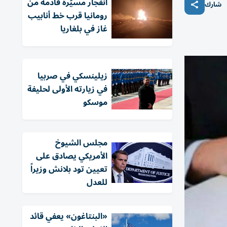
انفجار مسيّرة قادمة من
شارك
رومانيا قرب خط أنابيب
غاز في بلغاريا
زيلينسكي في صربيا
في زيارته الأولى لحليفة
موسكو
مجلس الشيوخ
الأمريكي يصادق على
تعيين تود بلانش وزيراً
للعدل
«البنتاغون» يعفي قائد