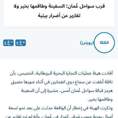
قرب سواحل عُمان؛ السفينة وطاقمها بخير ولا
تقارير عن أضرار بيئية
(رويترز)
أفادت ‌هيئة عمليات التجارة ​البحرية البريطانية، الخميس، بأن
‌ناقلة أبلغت عن ⁠سماع دوي انفجارين في أثناء عبورها مضيق
هرمز قبالة سواحل عُمان ​أمس، مشيرة إلى أن ‌السفينة
وطاقمها بخير.
وذكرت الهيئة ⁠في إخطار أن الواقعة حدثت ​على ‌بعد نحو ‌تسعة
أميال بحرية جنوب شرقي كمزار ‌في عُمان، ‌وأنه ⁠لم ‌ترد تقارير عن