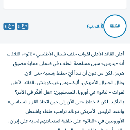
(أ.ف.ب)
أعلن القائد الأعلى لقوات حلف شمال الأطلسي «ناتو»، الثلاثاء،
أنه «يدرس» سبل مساهمة الحلف في ضمان حماية مضيق
هرمز، لكن من دون أن تبدأ أيّ خطط رسمية حتى الآن.
وقال الجنرال الأمريكي، أليكسوس غرينكويتش، القائد الأعلى
لقوات «الناتو» في أوروبا، للصحفيين: «هل أفكّر في الأمر؟
بالتأكيد. لكن لا خطط حتى الآن إلى حين اتخاذ القرار السياسي».
وانتقد الرئيس الأمريكي دونالد ترامب حلفاء واشنطن
الأوروبيين في «الناتو» على خلفية استجابتهم لحربه على إيران،