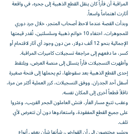
المراقبة أن فأراً كان ينقل القطع الذهبية إلى جحره، في واقعة
أثارت اهتماماً واسعاً.
وبدأت القصة عندما لاحظ أصحاب المتجر، خلال جرد دوري
للمجوهرات، اختفاء 10 خواتم ذهبية وسلسلتين، تُقدر قيمتها
الإجمالية بنحو 12 ألف دولار، من دون وجود أي آثار لاقتحام أو
كسر، ما دفعهم إلى مراجعة تسجيلات كاميرات المراقبة.
وأظهرت التسجيلات فأراً يتسلل إلى منصة العرض، ويلتقط
إحدى القطع الذهبية بعد سقوطها، ثم يحملها إلى فتحة صغيرة
أسفل أحد الجدران. ووفق التسجيلات، كرر العملية أكثر من مرة،
ناقلاً قطعاً أخرى إلى المكان نفسه.
وعقب تتبع مسار الفأر، فتش العاملون الجحر القريب، وعثروا
على جميع القطع المفقودة، واستعادوها دون أن تتعرض لأي
تلف.
ويشير مختصون إلى أن القوارض، شأنها شأن بعض أنواع