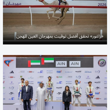
«زاغور» تحقق أفضل توقيت بمهرجان العين للهجن