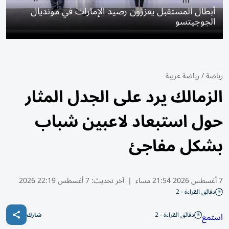
أبطال المستقبل يعززون رصيد الإمارات في مونديال
الجوجيتسو
رياضة
/
رياضة عربية
الزمالك يرد على الجدل المثار
حول استبعاد لاعبين شباب
بشكل مفاجئ
7 أغسطس 2026 21:54 مساء
|
آخر تحديث:
7 أغسطس 22:19 2026
دقائق القراءة - 2
دقائق القراءة - 2
استمع
شارك