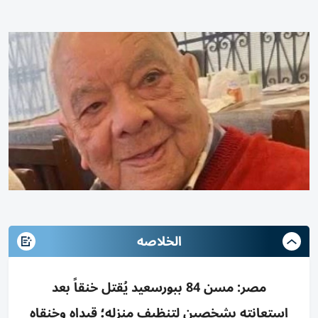
الخلاصه
مصر: مسن 84 ببورسعيد يُقتل خنقاً بعد
استعانته بشخصين لتنظيف منزله؛ قيداه وخنقاه