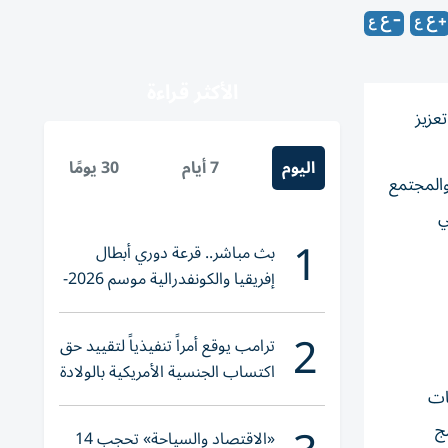
الأكثر قراءة
عزيز
اليوم
7 أيام
30 يومًا
والمجتمع
ي
1
بث مباشر.. قرعة دوري أبطال
إفريقيا والكونفدرالية موسم 2026-
2027
2
ترامب يوقع أمراً تنفيذياً لتقييد حق
اكتساب الجنسية الأمريكية بالولادة
ات
ج
«الاقتصاد والسياحة» تحجب 14