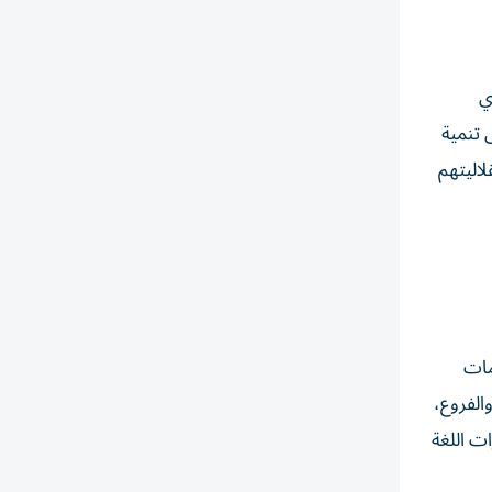
ي
 تنمية
لاليتهم
مات
م والفروع،
ت اللغة