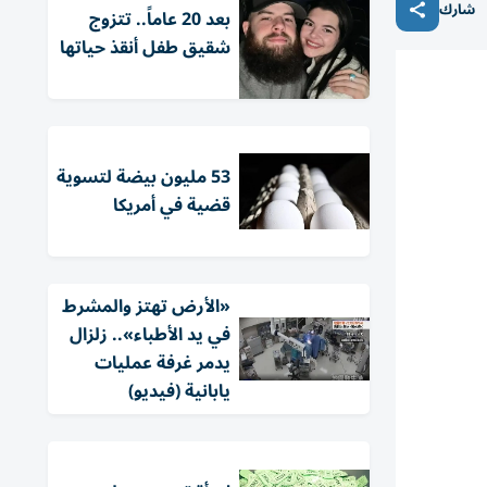
شارك
بعد 20 عاماً.. تتزوج
شقيق طفل أنقذ حياتها
53 مليون بيضة لتسوية
قضية في أمريكا
«الأرض تهتز والمشرط
في يد الأطباء».. زلزال
يدمر غرفة عمليات
يابانية (فيديو)