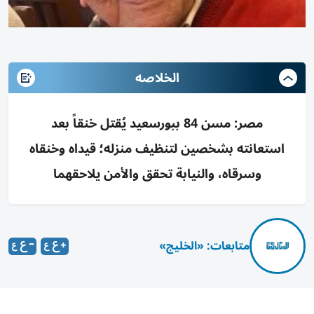
الخلاصه
مصر: مسن 84 ببورسعيد يُقتل خنقاً بعد
استعانته بشخصين لتنظيف منزله؛ قيداه وخنقاه
وسرقاه، والنيابة تحقق والأمن يلاحقهما
متابعات: «الخليج»
في جريمة هزت محافظة بورسعيد المصرية، تكثف الأجهزة