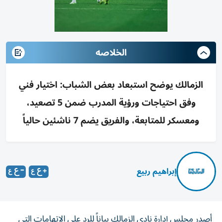
الخلاصه
الزمالك يوضح استبعاد بعض الشباب: اختيار فني
وفق احتياجات ورؤية المدرب ضمن 5 تصعيد،
ومعسكر للمتابعة، والفريق يضم 7 ناشئين حالياً
إبراهيم ربيع
أصدر مجلس إدارة نادي الزمالك بياناً للرد على الاتهامات التي