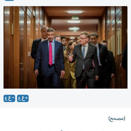
(مصحح)