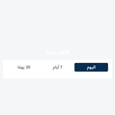
الأكثر قراءة
اليوم
7 أيام
30 يومًا
1
شرطة أبوظبي تتعامل مع حريق في جزيرة ياس
2
مشاهدة مباراة مصر ضد إسبانيا في نصف نهائي كأس العالم
لناشئات اليد 2026