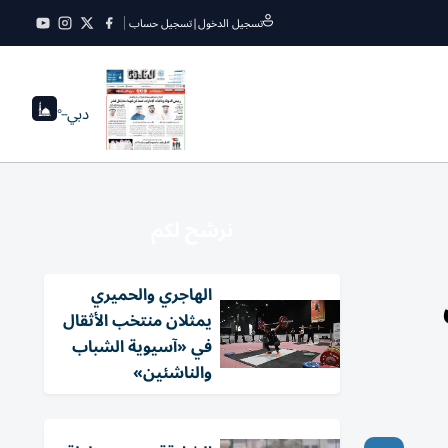
تسجيل الدخول
|
تسجيل حساب
دبي
--°
نرشح لكم
الهاجري والحميري
يمثلان منتخب الأثقال
في «آسيوية الشباب
والناشئين»