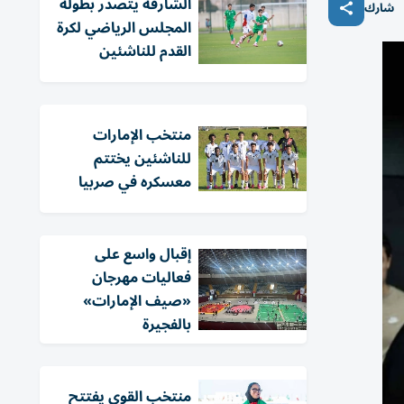
الشارقة يتصدر بطولة
شارك
المجلس الرياضي لكرة
القدم للناشئين
منتخب الإمارات
للناشئين يختتم
معسكره في صربيا
إقبال واسع على
فعاليات مهرجان
«صيف الإمارات»
بالفجيرة
منتخب القوى يفتتح