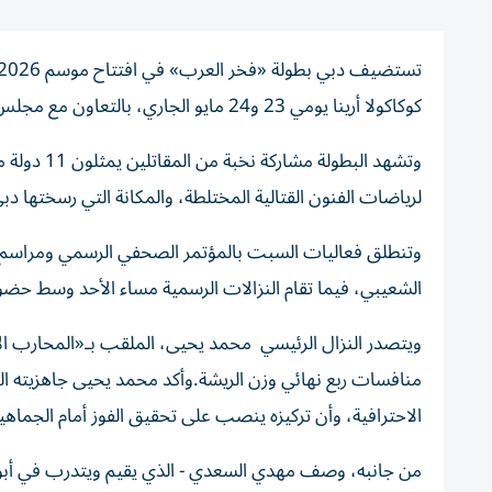
كوكاكولا أرينا يومي 23 و24 مايو الجاري، بالتعاون مع مجلس دبي الرياضي ودائرة الاقتصاد والسياحة بدبي.
وتشهد البط
لرياضات الفنون القتالية المختلطة، والمكانة التي رسختها دبي
وتنطلق فعاليات السبت بالمؤتمر الصحفي الرسمي ومراسم ال
الشعيبي، فيما تقام النزالات الرسمية مساء الأحد وسط حض
ويتصدر النزال الرئيسي محمد يحيى، الملقب بـ«المحارب ا
منافسات ربع نهائي وزن الريشة.وأكد محمد يحيى جاهزيته الك
الاحترافية، وأن تركيزه ينصب على تحقيق الفوز أمام الجماهير 
من جانبه، وصف مهدي السعدي - الذي يقيم ويتدرب في أبوظبي