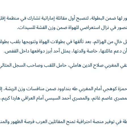
 لها ضمن البطولة، لتصبح أول مقاتلة إماراتية تشارك في منظمة إقلي
ر منصور في نزال استعراضي للهواة ضمن وزن القشة للسيدات.
غة من العمر 18 عاماً، النزال بسجل خالٍ من الهزائم، بعد تألقها في بطولات الهواة وتتويجها بلقب بطو
أن دعم عائلتها، خاصة والدتها، يمثل أحد أبرز دوافعها داخل القفص.
لتقي المغربي صلاح الدين هاملي، حامل اللقب وصاحب السجل المثالي
ي حمزة كوهجي أمام المغربي طه بنداوود ضمن منافسات وزن الريشة، إ
مصري عاصم غانم، والمصري أحمد السيسي أمام العراقي هاردا كريم، 
ة في توفير منصة احترافية تمنح المقاتلين العرب فرصة الظهور والمن