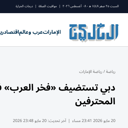
السبت ٢٥ صفر ١٤٤٨ ه - ٠٨ أغسطس ٢٠٢٦
|
مواقيت الصلاة
|
درجات الحرارة
الإمارات
عرب وعالم
اقتصاد
ري
رياضة
/
رياضة الإمارات
دبي تستضيف «فخر العرب» في 
المحترفين
20 مايو 2026 23:41 مساء
|
آخر تحديث:
20 مايو 23:48 2026