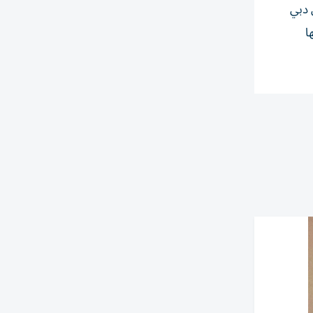
 دبي
ا