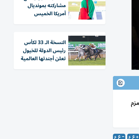
مشاركته بمونديال
أمريكا الخميس
النسخة الـ 33 لكأس
رئيس الدولة للخيول
تعلن أجندتها العالمية
 زمزم