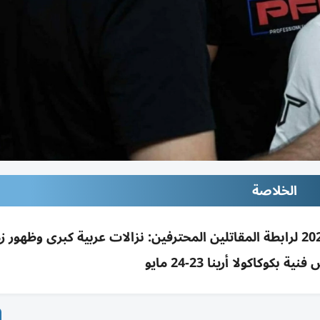
الخلاصة
دبي تستضيف «فخر العرب» لافتتاح موسم 2026 لرابطة المقاتلين المحترفين: نزالات عربية كبرى وظهور
بكوكاكولا أرينا 23-24 مايو