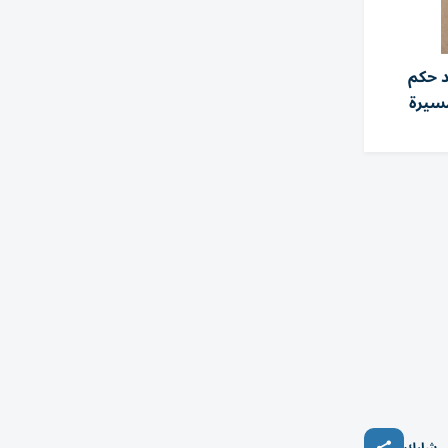
د حكم
سيرة
شارك