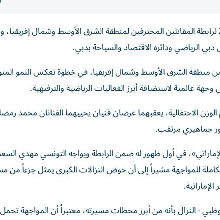
تستضيف دبي بطولة «فخر العرب» في افتتاح موسم 2026 لرابطة المقاتلين المحترفين لمنطقة الشرق الأوسط وشمال إفري
ولة مشاركة نخبة من المقاتلين يمثلون 11 دولة من منطقة الشرق الأوسط وشمال إفريقيا، في خطوة تعكس النمو ا
 وجهة عالمية لاستضافة أبرز الفعاليات الرياضية والترفيهية.
وزن الاحتفالية، يعقبهما عرضان فنيان يحييهما الفنانان محمد رمضا
ور جماهيري مرتقب.
لإماراتي»، في أول ظهور له ضمن الرابطة ويواجه التونسي مهدي ال
املة للمواجهة مشيراً إلى أن خوض النزالات الكبرى يمثل جزءاً من مس
الإماراتية.
 - النزال بأنه من أبرز محطات مسيرته، معتبراً أن المواجهة تحمل ط