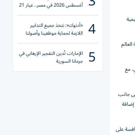
3
أغسطس 2026 في مصر.. عيار 21
يقترب من هذا الرقم
مية
4
«أدنوك»: نتخذ جميع التدابير
اللازمة لحماية موظفينا وأصولنا
وعملياتنا
لة العالم
5
الإمارات تُدين التفجير الإرهابي في
جرمانا السورية
، مع
لى جانب
إضافة
افسة على