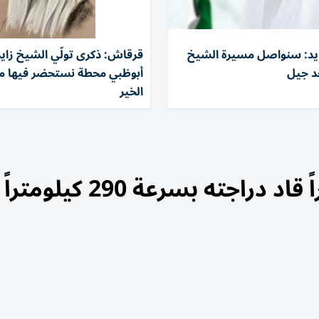
يد: سنواصل مسيرة الشيخ
قرقاش: ذكرى تولّي الشيخ زاي
عد جيل
أبوظبي محطة نستحضر فيها م
الخير
شرطة دبي تضبط سائقاً متهوراً قاد دراجته بسرعة 290 كيلومتراً