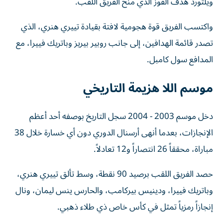
ويلتورد هدف الفوز الذي منح الفريق اللقب.
واكتسب الفريق قوة هجومية لافتة بقيادة تييري هنري، الذي
تصدر قائمة الهدافين، إلى جانب روبير بيريز وباتريك فييرا، مع
المدافع سول كامبل.
موسم اللا هزيمة التاريخي
دخل موسم 2003 - 2004 سجل التاريخ بوصفه أحد أعظم
الإنجازات، بعدما أنهى أرسنال الدوري دون أي خسارة خلال 38
مباراة، محققاً 26 انتصاراً و12 تعادلاً.
حصد الفريق اللقب برصيد 90 نقطة، وسط تألق تييري هنري،
وباتريك فييرا، ودينيس بيركامب، والحارس ينس ليمان، ونال
إنجازاً رمزياً تمثل في كأس خاص ذي طلاء ذهبي.