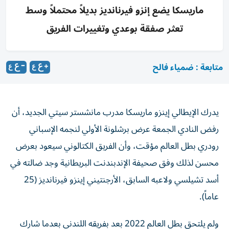
ماريسكا يضع إنزو فيرنانديز بديلاً محتملاً وسط
تعثر صفقة بوعدي وتغييرات الفريق
متابعة : ضمياء فالح
يدرك الإيطالي إينزو ماريسكا مدرب مانشستر سيتي الجديد، أن
رفض النادي الجمعة عرض برشلونة الأولي لنجمه الإسباني
رودري بطل العالم مؤقت، وأن الفريق الكتالوني سيعود بعرض
محسن لذلك وفق صحيفة الإندبندنت البريطانية وجد ضالته في
أسد تشيلسي ولاعبه السابق، الأرجنتيني إينزو فيرنانديز (25
عاماً).
ولم يلتحق بطل العالم 2022 بعد بفريقه اللندني بعدما شارك