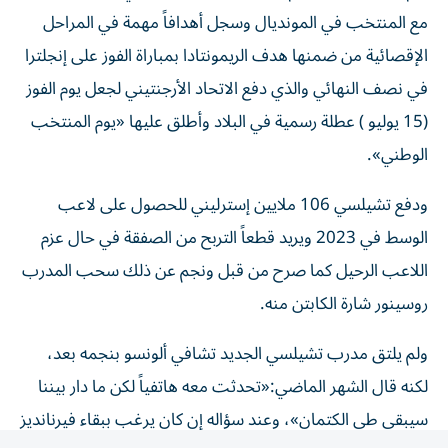
مع المنتخب في المونديال وسجل أهدافاً مهمة في المراحل
الإقصائية من ضمنها هدف الريمونتادا بمباراة الفوز على إنجلترا
في نصف النهائي والذي دفع الاتحاد الأرجنتيني لجعل يوم الفوز
(15 يوليو ) عطلة رسمية في البلاد وأطلق عليها «يوم المنتخب
الوطني».
ودفع تشيلسي 106 ملايين إسترليني للحصول على لاعب
الوسط في 2023 ويريد قطعاً التربح من الصفقة في حال عزم
اللاعب الرحيل كما صرح من قبل ونجم عن ذلك سحب المدرب
روسينور شارة الكابتن منه.
ولم يلتق مدرب تشيلسي الجديد تشافي ألونسو بنجمه بعد،
لكنه قال الشهر الماضي:«تحدثت معه هاتفياً لكن ما دار بيننا
سيبقى طي الكتمان»، وعند سؤاله إن كان يرغب ببقاء فيرنانديز
أجاب «نعم». في المقابل، تعثرت صفقة المغربي الدولي أيوب