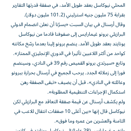
المحلي نيوكاسل بعقد طويل الأمد، في صفقة قدرتها التقارير
بقرابة 75 مليون جنيه استرليني (101.2 مليون دولار).
وقال أرسنال في بيان السبت «يسرّنا أن نعلن انضمام الدولي
البرازيلي برونو غيمارايس إلى صفوفنا قادما من نيوكاسل
يونايتد بعقد طويل الأمد. ينضم برونو إلينا بعدما رسّخ مكانته
كواحد من أكثر اللاعبين تأثيرا في الدوري الإنجليزي الممتاز».
وتابع «سيرتدي برونو القميص رقم 39 في النادي، وسينضم
فورا إلى زملائه الجدد. يرحب الجميع في أرسنال بحرارة ببرونو
وعائلته في النادي»، قبل أن يضيف «تبقى الصفقة رهن
استكمال الإجراءات التنظيمية المطلوبة».
ولم يكشف أرسنال عن قيمة صفقة التعاقد مع البرازيلي لكن
نيوكاسل قال إنها «بين أغلى 10 صفقات انتقال للاعب في
الثامنة والعشرين من عمره وما فوق».
وانضم غيمارايس (28 عاما) إلى نيوكاسل يونايتد في كانون