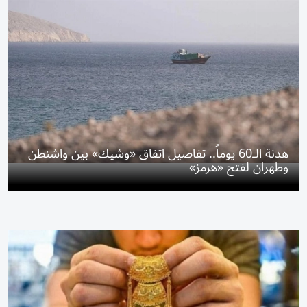
هدنة الـ60 يوماً.. تفاصيل اتفاق «وشيك» بين واشنطن
وطهران لفتح «هرمز»