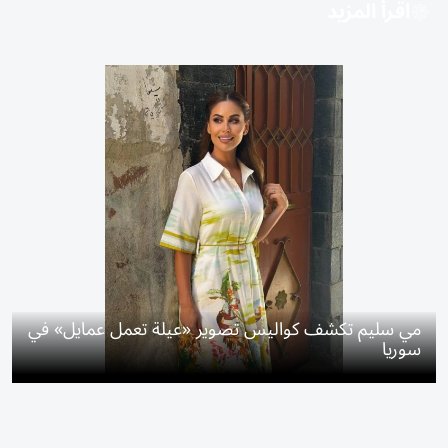
اقرأ المزيد
مي سليم تكشف كواليس تصوير «عيلة تعمل عمايل» في
سوريا