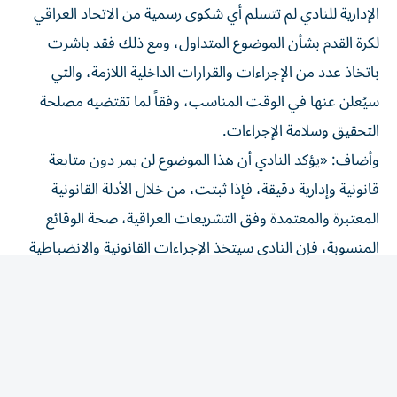
لكرة القدم بشأن الموضوع المتداول، ومع ذلك فقد باشرت
باتخاذ عدد من الإجراءات والقرارات الداخلية اللازمة، والتي
سيُعلن عنها في الوقت المناسب، وفقاً لما تقتضيه مصلحة
التحقيق وسلامة الإجراءات.
وأضاف: «يؤكد النادي أن هذا الموضوع لن يمر دون متابعة
قانونية وإدارية دقيقة، فإذا ثبتت، من خلال الأدلة القانونية
المعتبرة والمعتمدة وفق التشريعات العراقية، صحة الوقائع
المنسوبة، فإن النادي سيتخذ الإجراءات القانونية والانضباطية
الحازمة بحق كل من تثبت مسؤوليته، دون تهاون أو استثناء.
أما إذا انتهت الجهات المختصة إلى عدم ثبوت تلك الادعاءات،
فإن النادي سيحتفظ بحقه الكامل في اتخاذ الإجراءات القانونية
بحق كل من تعمد نشر أو ترويج أو إثارة ادعاءات ثبت عدم
صحتها، والمطالبة بمساءلتهم أمام الجهات القضائية المختصة،