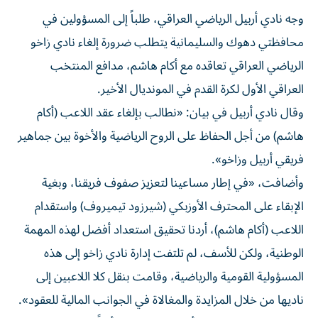
وجه نادي أربيل الرياضي العراقي، طلباً إلى المسؤولين في
محافظتي دهوك والسليمانية يتطلب ضرورة إلغاء نادي زاخو
الرياضي العراقي تعاقده مع أكام هاشم، مدافع المنتخب
العراقي الأول لكرة القدم في المونديال الأخير.
وقال نادي أربيل في بيان: «️نطالب بإلغاء عقد اللاعب (أكام
هاشم) من أجل الحفاظ على الروح الرياضية والأخوة بين جماهير
فريقي أربيل وزاخو».
وأضافت، «في إطار مساعينا لتعزيز صفوف فريقنا، وبغية
الإبقاء على المحترف الأوزبكي (شيرزود تيميروف) واستقدام
اللاعب (أكام هاشم)، أردنا تحقيق استعداد أفضل لهذه المهمة
الوطنية، ولكن للأسف، لم تلتفت إدارة نادي زاخو إلى هذه
المسؤولية القومية والرياضية، وقامت بنقل كلا اللاعبين إلى
ناديها من خلال المزايدة والمغالاة في الجوانب المالية للعقود».