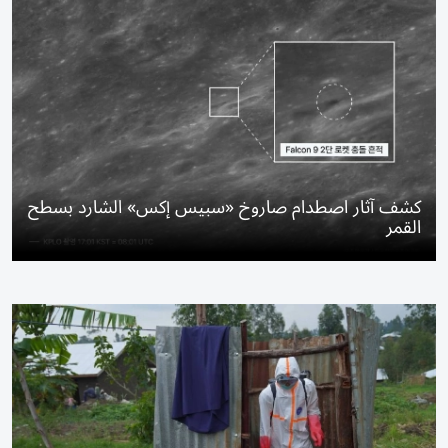
كشف آثار اصطدام صاروخ «سبيس إكس» الشارد بسطح
القمر