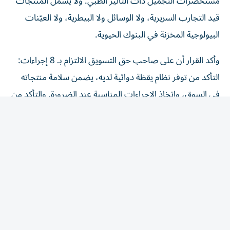
قيد التجارب السريرية، ولا الوسائل ولا البيطرية، ولا العيّنات
البيولوجية المخزنة في البنوك الحيوية.
وأكد القرار أن على صاحب حق التسويق الالتزام بـ 8 إجراءات:
التأكد من توفر نظام يقظة دوائية لديه، يضمن سلامة منتجاته
في السوق، واتخاذ الإجراءات المناسبة عند الضرورة. والتأكد من
أن جميع المعلومات المرتبطة بتوازن المنافع والمخاطر للمنتج
الطبي، تُبلّغ إلى الوحدة التنظيمية، وفق الضوابط والشروط
الواردة في الدليل. وإنشاء نظام لجمع التقارير المتعلقة بالآثار
المعاكسة المشتبه فيها الخاصة بمنتجاته المتداولة، وتسجيلها
والإبلاغ عنها مع الالتزام بتشريعات حماية البيانات. ووضع
أنظمة لتتبع تقارير الآثار المعاكسة ومتابعتها مع الالتزام
بالتشريعات المعمول بها والمتعلقة بحماية البيانات، الاحتفاظ
ببيانات اليقظة الدوائية وتقارير السلامة المتعلقة بكل منتج