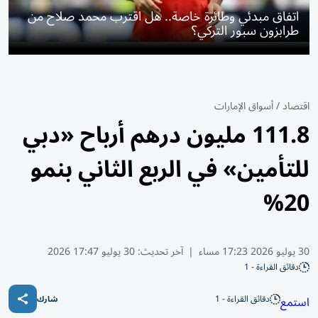
اتفاق مبدئي وطائرة خاصة.. هل اقترب محمد صلاح من
طرابزون سبور التركي؟
اقتصاد
/
أسواق الإمارات
111.8 مليون درهم أرباح «دبي
للتأمين» في الربع الثاني بنمو
20%
30 يوليو 2026 17:23 مساء
|
آخر تحديث:
30 يوليو 17:47 2026
دقائق القراءة - 1
دقائق القراءة - 1
استمع
شارك