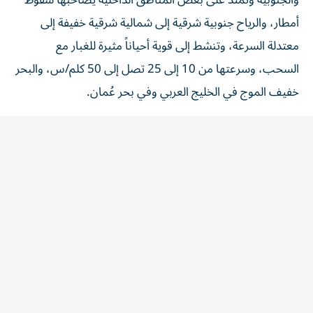
أمطار، والرياح جنوبية شرقية إلى شمالية شرقية خفيفة إلى
معتدلة السرعة، وتنشط إلى قوية أحياناً مثيرة للغبار مع
السحب، وسرعتها من 10 إلى 25 تصل إلى 50 كلم/س، والبحر
خفيف الموج في الخليج العربي وفي بحر عُمان.
وتوقع المركز الوطني للأرصاد، أن يكون طقس، السبت، غائماً
جزئياً مغبراً أحياناً، مع تكون السحب الركامية على بعض
المناطق الشرقية والجنوبية وتمتد على بعض المناطق الداخلية،
يصاحبها سقوط أمطار، والرياح خفيفة إلى معتدلة السرعة،
ونشطة إلى قوية أحياناً مثيرة للغبار جنوبية شرقية - شمالية
شرقية/ 10 إلى 25 تصل إلى 50 كلم/س. الخليج العربي خفيف
الموج ويحدث المدّ الأول الساعة 09:32 والثاني 20:02 والجزر
الأول الساعة 11:36 والثاني 04:48.
وبحر عُمان خفيف الموج أيضاً ويحدث المدّ الأول الساعة