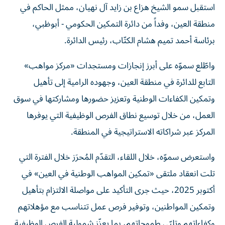
استقبل سمو الشيخ هزاع بن زايد آل نهيان، ممثل الحاكم في
منطقة العين، وفداً من دائرة التمكين الحكومي - أبوظبي،
برئاسة أحمد تميم هشام الكتّاب، رئيس الدائرة.
واطّلع سموّه على أبرز إنجازات ومستجدات «مركز مواهب»
التابع للدائرة في منطقة العين، وجهوده الرامية إلى تأهيل
وتمكين الكفاءات الوطنية وتعزيز حضورها ومشاركتها في سوق
العمل، من خلال توسيع نطاق الفرص الوظيفية التي يوفرها
المركز عبر شراكاته الاستراتيجية في المنطقة.
واستعرض سموّه، خلال اللقاء، التقدّم المُحرَز خلال الفترة التي
تلت انعقاد ملتقى «تمكين المواهب الوطنية في العين» في
أكتوبر 2025، حيث جرى التأكيد على مواصلة الالتزام بتأهيل
وتمكين المواطنين، وتوفير فرص عمل تتناسب مع مؤهلاتهم
وكفاءاتهم وتلبّي طموحاتهم، بما يعزّز شمولية الفرص الوظيفية