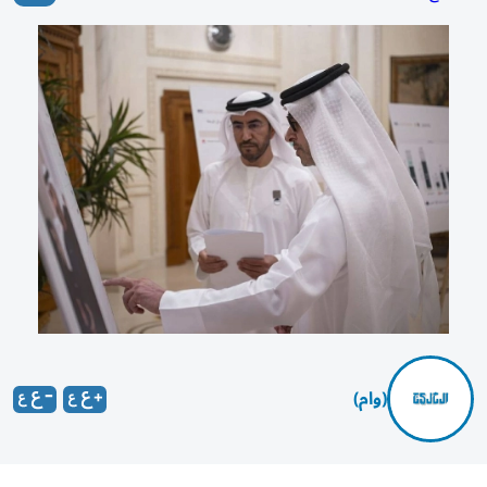
(وام)